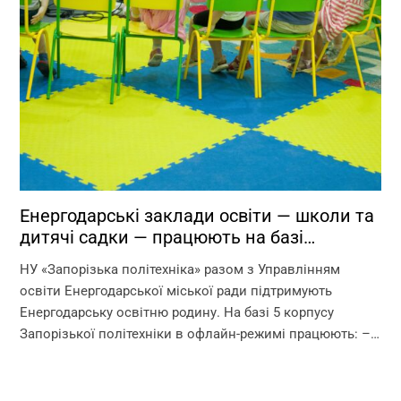
Енергодарські заклади освіти — школи та
дитячі садки — працюють на базі
Запорізької політехніки!
НУ «Запорізька політехніка» разом з Управлінням
освіти Енергодарської міської ради підтримують
Енергодарську освітню родину. На базі 5 корпусу
Запорізької політехніки в офлайн-режимі працюють: –
дитячі садки – початкова школа – ліцей Що ми
гарантуємо? –...