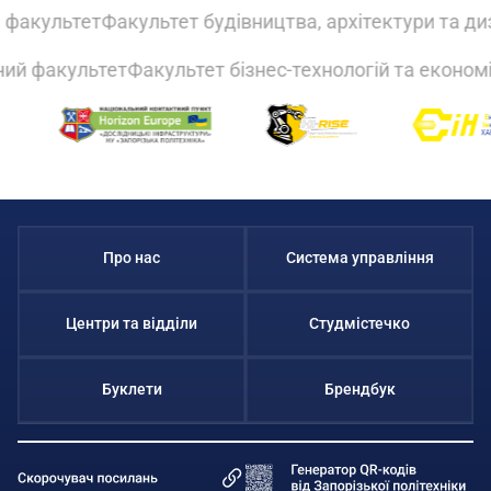
факультет
Факультет будівництва, архітектури та диз
ний факультет
Факультет бізнес-технологій та еконо
Про нас
Система управління
Центри та відділи
Студмістечко
Буклети
Брендбук