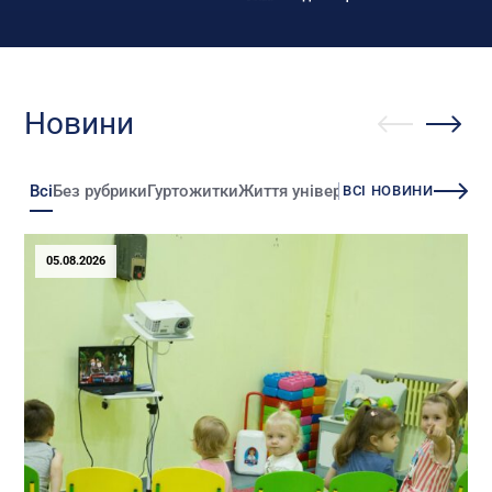
Новини
Всі
Без рубрики
Гуртожитки
Життя університету
Зміни
Іннова
ВСІ НОВИНИ
05.08.2026