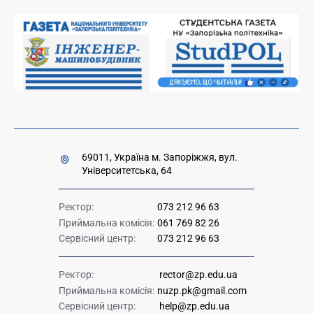
Вакансії науково-педагогічних посад
Накази та розпорядження для оприлюднення
Міністерство освіти і науки України
Урядова "гаряча лінія" 1545
69011, Україна м. Запоріжжя, вул.
Університетська, 64
Ректор:
073 212 96 63
Приймальна комісія:
061 769 82 26
Сервісний центр:
073 212 96 63
Ректор:
rector@zp.edu.ua
Приймальна комісія:
nuzp.pk@gmail.com
Сервісний центр:
help@zp.edu.ua