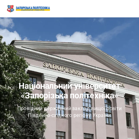
Національний університет
«Запорізька політехніка»
Провідний державний заклад вищої освіти
Південно-східного регіону України