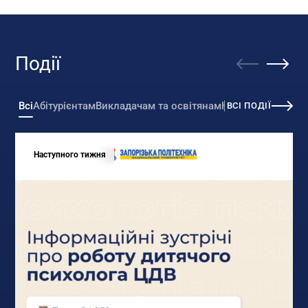
Події
Всі
Абітурієнтам
Викладачам та освітянам
Кар’єра та підпр
ВСІ ПОДІЇ
Наступного тижня