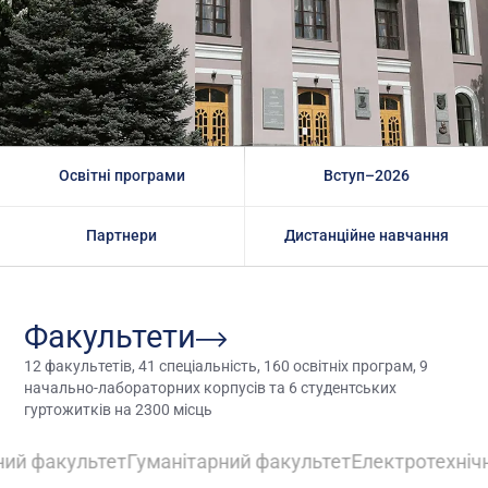
Освітні програми
Вступ–2026
Партнери
Дистанційне навчання
Факультети
12
факультетів,
41
спеціальність,
160
освітніх програм,
9
начально-лабораторних корпусів та
6
студентських
гуртожитків на
2300
місць
ний факультет
Гуманітарний факультет
Електротехні