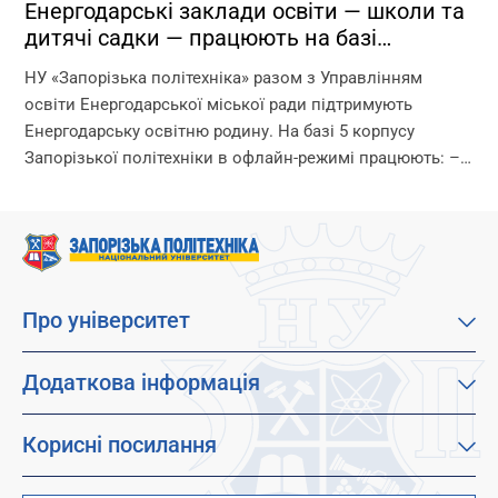
Енергодарські заклади освіти — школи та
дитячі садки — працюють на базі
Запорізької політехніки!
НУ «Запорізька політехніка» разом з Управлінням
освіти Енергодарської міської ради підтримують
Енергодарську освітню родину. На базі 5 корпусу
Запорізької політехніки в офлайн-режимі працюють: –
дитячі садки – початкова школа – ліцей Що ми
гарантуємо? –...
Про університет
Про наш університет
Місія, візія та цінності
Додаткова інформація
Цілі сталого розвитку
Каталог освітніх програм
Факультети
Дистанційне навчання
Корисні посилання
Абітурієнтам
Працевлаштування
Гуртожитки