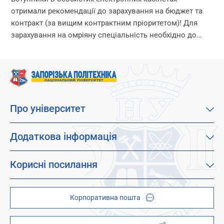
отримали рекомендації до зарахування на бюджет та
контракт (за вищим контрактним пріоритетом)! Для
зарахування на омріяну спеціальність необхідно до
18:00 11 серпня виконати вимоги до зарахування: 1.
Підтвердити вибір місце...
Про університет
Про наш університет
Місія, візія та цінності
Додаткова інформація
Цілі сталого розвитку
Каталог освітніх програм
Факультети
Дистанційне навчання
Корисні посилання
Абітурієнтам
Працевлаштування
Гуртожитки
Студентам
Дитячо-юнацький науковий університет (ДЮНУ)
Стипендії і гранти
Корпоративна пошта
Центри та відділи
Відокремлені структурні підрозділи
Брендбук
Наукова бібліотека
ZP - QR code