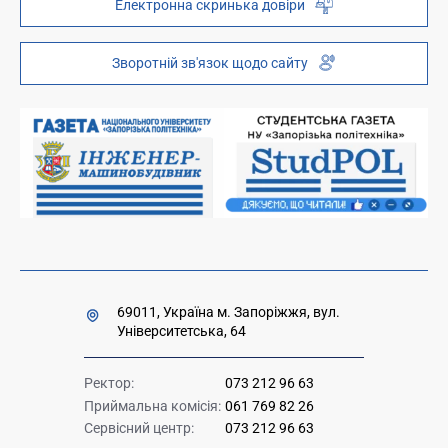
Електронна скринька довіри
Телефонний довідник
ZP-Link
Інституційний репозиторій
Молодіжний хаб «FREETIME»
Зворотній зв'язок щодо сайту
Платні послуги
Вакансії науково-педагогічних посад
Накази та розпорядження для оприлюднення
Міністерство освіти і науки України
Урядова "гаряча лінія" 1545
69011, Україна м. Запоріжжя, вул.
Університетська, 64
Ректор:
073 212 96 63
Приймальна комісія:
061 769 82 26
Сервісний центр:
073 212 96 63