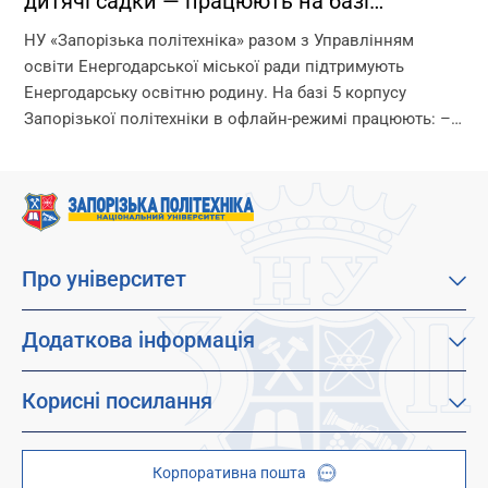
дитячі садки — працюють на базі
Запорізької політехніки!
НУ «Запорізька політехніка» разом з Управлінням
освіти Енергодарської міської ради підтримують
Енергодарську освітню родину. На базі 5 корпусу
Запорізької політехніки в офлайн-режимі працюють: –
дитячі садки – початкова школа – ліцей Що ми
гарантуємо? –...
Про університет
Про наш університет
Місія, візія та цінності
Додаткова інформація
Цілі сталого розвитку
Каталог освітніх програм
Факультети
Дистанційне навчання
Корисні посилання
Абітурієнтам
Працевлаштування
Гуртожитки
Студентам
Дитячо-юнацький науковий університет (ДЮНУ)
Стипендії і гранти
Корпоративна пошта
Центри та відділи
Відокремлені структурні підрозділи
Брендбук