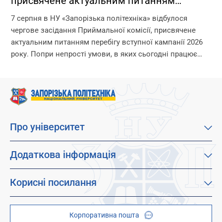
присвячене актуальним питанням
перебігу вступної кампанії 2026 року
7 серпня в НУ «Запорізька політехніка» відбулося
чергове засідання Приймальної комісії, присвячене
актуальним питанням перебігу вступної кампанії 2026
року. Попри непрості умови, в яких сьогодні працює
університет, уся команда Приймальної комісії докладає
максимум зусиль, щоб...
Про університет
Про наш університет
Місія, візія та цінності
Додаткова інформація
Цілі сталого розвитку
Каталог освітніх програм
Факультети
Дистанційне навчання
Корисні посилання
Абітурієнтам
Працевлаштування
Гуртожитки
Студентам
Дитячо-юнацький науковий університет (ДЮНУ)
Стипендії і гранти
Корпоративна пошта
Центри та відділи
Відокремлені структурні підрозділи
Брендбук