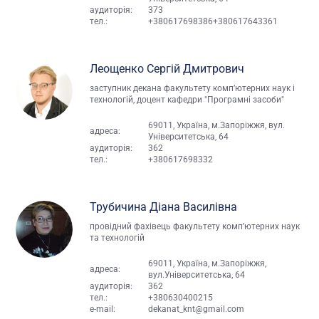
аудиторія:
373
тел.:
+380617698386
+380617643361
Леощенко Сергій Дмитрович
заступник декана факультету комп’ютерних наук і
технологій, доцент кафедри "Програмні засоби"
69011, Україна, м.Запоріжжя, вул.
адреса:
Університетська, 64
аудиторія:
362
тел.:
+380617698332
Трубичина Діана Василівна
провідний фахівець факультету комп’ютерних наук
та технологій
69011, Україна, м.Запоріжжя,
адреса:
вул.Університетська, 64
аудиторія:
362
тел.:
+380630400215
e-mail:
dekanat_knt@gmail.com