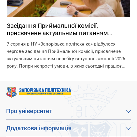
Декан:
доцент Тягунова М.Ю. (з 2025 року)
Засідання Приймальної комісії,
присвячене актуальним питанням
Заступник декана:
перебігу вступної кампанії 2026 року
доцент кафедри Програмні засоби Леощенко С. Д. (з 2024
7 серпня в НУ «Запорізька політехніка» відбулося
року)
чергове засідання Приймальної комісії, присвячене
актуальним питанням перебігу вступної кампанії 2026
Мета факультету
року. Попри непрості умови, в яких сьогодні працює
університет, уся команда Приймальної комісії докладає
Підготовка висококваліфікованих ІТ-фахівців, здатних
максимум зусиль, щоб...
вирішувати складні задачі та сприяти розвитку
інформаційних технологій в Україні та світі.
Про університет
Про наш університет
Місія, візія та цінності
Додаткова інформація
Цілі сталого розвитку
Каталог освітніх програм