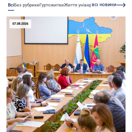
Всі
Без рубрики
Гуртожитки
Життя університету
Зміни
Іннова
ВСІ НОВИНИ
Факультет стрімко розвивається, відкриваючи нові
спеціальності:
07.08.2026
– 2004 р. – “Інформаційні технології проектування” та
“Системний аналіз і управління”
– 2013 р. – “Інженерія програмного забезпечення” та
“Системи штучного інтелекту”
Сучасний стан
Сьогодні факультет комп’ютерних наук і технологій – це:
– 730 студентів денної та заочної форм навчання
– 11 сучасних комп’ютерних класів та лабораторій
– Постійно оновлювані навчальні плани
– Підготовка фахівців для ІТ-галузі, однієї з найважливіших у
світовій економіці
Керівництво факультету