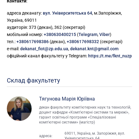
Контакти
:
адреса деканату:
вул. Університетська 64
, м.Запоріжжя,
Україна, 69011
аудиторія: 373 (декан), 362 (секретарі)
мобільний номер:
+380630400215
(
Telegram
,
Viber
)
тел.:
+380617698386
(декан),
+380617698332
(секретарі)
e-mail:
dekanat_fiot@zp.edu.ua
,
dekanat.knt@gmail.com
офіційний канал факультету у Telegram:
https://t.me/fknt_nuzp
Склад факультету
Тягунова Марія Юріївна
декан факультету комп’ютерних наук та технологій,
доцент кафедри «Комп’ютерні системи та мережі»,
гарант освітньої програми «Спеціалізовані
комп'ютерні системи» (магістр)
69011, Україна, м. Запоріжжя, вул.
адреса:
Університетська, 64