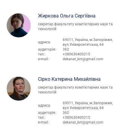
Жиркова Ольга Сергіївна
секретар факультету комп’ютерних наук та
технологій
69011, Україна, м.Запоріжжя,
адреса:
вул.Університетська, 64
аудиторія:
362
тел.:
+380630400215
e-mail:
dekanat_knt@gmail.com
Сірко Катерина Михайлівна
секретар факультету комп’ютерних наук та
технологій
69011, Україна, м.Запоріжжя,
адреса:
вул.Університетська, 64
аудиторія:
362
тел.:
+380630400215
e-mail:
dekanat_knt@gmail.com