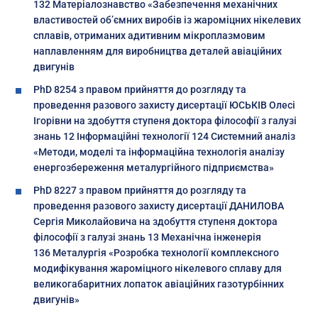
132 Матеріалознавство «Забезпечення механічних
властивостей об’ємних виробів із жароміцних нікелевих
сплавів, отриманих адитивним мікроплазмовим
наплавленням для виробництва деталей авіаційних
двигунів
PhD 8254 з правом прийняття до розгляду та
проведення разового захисту дисертації ЮСЬКІВ Олесі
Ігорівни на здобуття ступеня доктора філософії з галузі
знань 12 Інформаційні технології 124 Системний аналіз
«Методи, моделі та інформаційна технологія аналізу
енергозбереження металургійного підприємства»
PhD 8227 з правом прийняття до розгляду та
проведення разового захисту дисертації ДАНИЛОВА
Сергія Миколайовича на здобуття ступеня доктора
філософії з галузі знань 13 Механічна інженерія
136 Металургія «Розробка технології комплексного
модифікування жароміцного нікелевого сплаву для
великогабаритних лопаток авіаційних газотурбінних
двигунів»