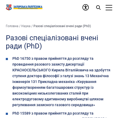
Головна
/
Наука
/
Разові спеціалізовані вчені ради (PhD)
Разові спеціалізовані вчені
ради (PhD)
PhD 16750 з правом прийняття до розгляду та
проведення разового захисту дисертації
КРАСНОСЕЛЬСЬКОГО Кирила Віталійовича на здобуття
ступеня доктора філософії з галузі знань 13 Механічна
інженерія 131 Прикладна механіка «Керування
формоутворенням багатошарових структур із
високоміцних низьколегованих сталей при
електродуговому адитивному виробництві шляхом
регулювання захисного газового середовища»
PhD 15589 з правом прийняття до розгляду та