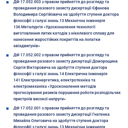
ДФ 17.052.003 з правом прийняття до розгляду та
проведення разового захисту дисертації Єфанова
Володимира Сергійовича на здобуття ступеня доктора
філософії з галузі знань 13 Механічна інженерія
136 Металургія «Удосконалення технології
виготовлення литих катодів з нікелевого сплаву для
нанесення жаростійких покриттів на лопатки
авіадвигунів»
ДФ 17.052.002 з правом прийняття до розгляду та
проведення разового захисту дисертації Доморощина
Сергія Вікторовича на здобуття ступеня доктора
філософії з галузі знань 14 Електрична інженерія
141 Електроенергетика, електротехніка та
електромеханіка «Удосконалення методів
прогнозування ризиків порушення роботи розподільчих
пристроїв високої напруги»
ДФ 17.052.001 з правом прийняття до розгляду та
проведення разового захисту дисертації Гнатенка
Михайла Олеговича на здобуття ступеня доктора
філософії з галузі знань 13 Механічна інженерія