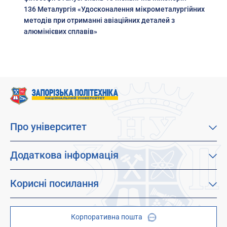
136 Металургія «Удосконалення мікрометалургійних
методів при отриманні авіаційних деталей з
алюмінієвих сплавів»
Про університет
Про наш університет
Місія, візія та цінності
Додаткова інформація
Цілі сталого розвитку
Каталог освітніх програм
Факультети
Дистанційне навчання
Корисні посилання
Абітурієнтам
Працевлаштування
Гуртожитки
Студентам
Дитячо-юнацький науковий університет (ДЮНУ)
Стипендії і гранти
Корпоративна пошта
Центри та відділи
Відокремлені структурні підрозділи
Брендбук