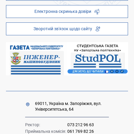
Наукова бібліотека
ZP - QR code
Електронна скринька довіри
Телефонний довідник
ZP-Link
Інституційний репозиторій
Молодіжний хаб «FREETIME»
Зворотній зв'язок щодо сайту
Платні послуги
Вакансії науково-педагогічних посад
Накази та розпорядження для оприлюднення
Міністерство освіти і науки України
Урядова "гаряча лінія" 1545
69011, Україна м. Запоріжжя, вул.
Університетська, 64
Ректор:
073 212 96 63
Приймальна комісія:
061 769 82 26