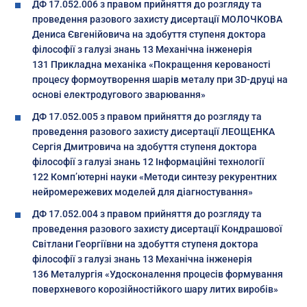
ДФ 17.052.006 з правом прийняття до розгляду та
проведення разового захисту дисертації МОЛОЧКОВА
Дениса Євгенійовича на здобуття ступеня доктора
філософії з галузі знань 13 Механічна інженерія
131 Прикладна механіка «Покращення керованості
процесу формоутворення шарів металу при 3D-друці на
основі електродугового зварювання»
ДФ 17.052.005 з правом прийняття до розгляду та
проведення разового захисту дисертації ЛЕОЩЕНКА
Сергія Дмитровича на здобуття ступеня доктора
філософії з галузі знань 12 Інформаційні технології
122 Комп’ютерні науки «Методи синтезу рекурентних
нейромережевих моделей для діагностування»
ДФ 17.052.004 з правом прийняття до розгляду та
проведення разового захисту дисертації Кондрашової
Світлани Георгіївни на здобуття ступеня доктора
філософії з галузі знань 13 Механічна інженерія
136 Металургія «Удосконалення процесів формування
поверхневого корозійностійкого шару литих виробів»