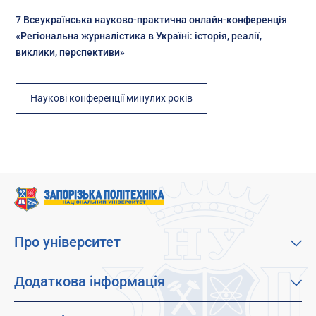
7 Всеукраїнська науково-практична онлайн-конференція
«Регіональна журналістика в Україні: історія, реалії,
виклики, перспективи»
Наукові конференції минулих років
Про університет
Про наш університет
Місія, візія та цінності
Додаткова інформація
Цілі сталого розвитку
Каталог освітніх програм
Факультети
Дистанційне навчання