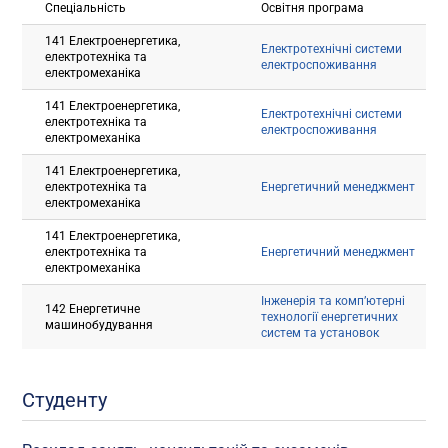
Спеціальність
Освітня програма
141 Електроенергетика,
Електротехнічні системи
електротехніка та
електроспоживання
електромеханіка
141 Електроенергетика,
Електротехнічні системи
електротехніка та
електроспоживання
електромеханіка
141 Електроенергетика,
електротехніка та
Енергетичний менеджмент
електромеханіка
141 Електроенергетика,
електротехніка та
Енергетичний менеджмент
електромеханіка
Інженерія та комп’ютерні
142 Енергетичне
технології енергетичних
машинобудування
систем та установок
Студенту