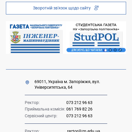
Інституційний репозиторій
Молодіжний хаб «FREETIME»
Зворотній зв'язок щодо сайту
Платні послуги
Вакансії науково-педагогічних посад
Накази та розпорядження для оприлюднення
Міністерство освіти і науки України
Урядова "гаряча лінія" 1545
69011, Україна м. Запоріжжя, вул.
Університетська, 64
Ректор:
073 212 96 63
Приймальна комісія:
061 769 82 26
Сервісний центр:
073 212 96 63
Ректор:
rector@zp.edu.ua