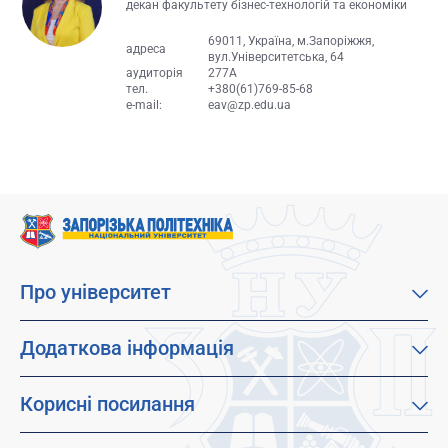
декан факультету бізнес-технологій та економіки
69011, Україна, м.Запоріжжя,
адреса
вул.Університетська, 64
аудиторія
277А
тел.
+380(61)769-85-68
e-mail:
eav@zp.edu.ua
Про університет
Про наш університет
Місія, візія та цінності
Додаткова інформація
Цілі сталого розвитку
Каталог освітніх програм
Факультети
Дистанційне навчання
Корисні посилання
Абітурієнтам
Працевлаштування
Гуртожитки