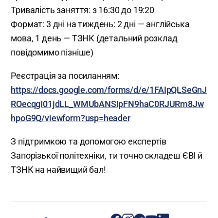
Тривалість заняття: з 16:30 до 19:20
Формат: 3 дні на тиждень: 2 дні — англійська
мова, 1 день — ТЗНК (детальний розклад
повідомимо пізніше)
Реєстрація за посиланням:
https://docs.google.com/forms/d/e/1FAIpQLSeGnJ
ROecqgI01jdLL_WMUbANSIpFN9haC0RJURm8Jw
hpoG9Q/viewform?usp=header
З підтримкою та допомогою експертів
Запорізької політехніки, ти точно складеш ЄВІ й
ТЗНК на найвищий бал!