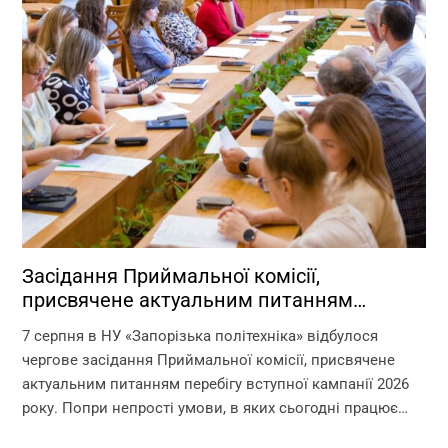
Засідання Приймальної комісії,
присвячене актуальним питанням
перебігу вступної кампанії 2026 року
7 серпня в НУ «Запорізька політехніка» відбулося
чергове засідання Приймальної комісії, присвячене
актуальним питанням перебігу вступної кампанії 2026
року. Попри непрості умови, в яких сьогодні працює
університет, уся команда Приймальної комісії докладає