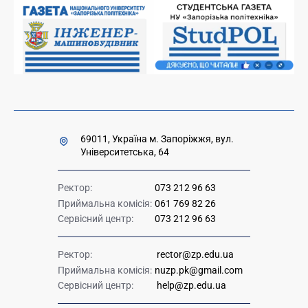
Накази та розпорядження для оприлюднення
Міністерство освіти і науки України
Урядова "гаряча лінія" 1545
69011, Україна м. Запоріжжя, вул.
Університетська, 64
Ректор:
073 212 96 63
Приймальна комісія:
061 769 82 26
Сервісний центр:
073 212 96 63
Ректор:
rector@zp.edu.ua
Приймальна комісія:
nuzp.pk@gmail.com
Сервісний центр:
help@zp.edu.ua