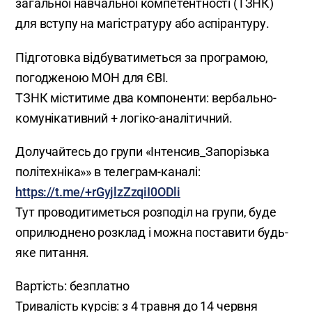
загальної навчальної компетентності (ТЗНК)
для вступу на магістратуру або аспірантуру.
Підготовка відбуватиметься за програмою,
погодженою МОН для ЄВІ.
ТЗНК міститиме два компоненти: вербально-
комунікативний + логіко-аналітичний.
Долучайтесь до групи «Інтенсив_Запорізька
політехніка»» в телеграм-каналі:
https://t.me/+rGyjlzZzqiI0ODli
Тут проводитиметься розподіл на групи, буде
оприлюднено розклад і можна поставити будь-
яке питання.
Вартість: безплатно
Тривалість курсів: з 4 травня до 14 червня