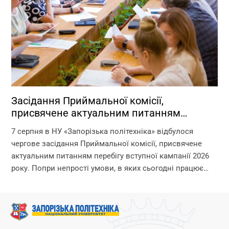
Засідання Приймальної комісії,
присвячене актуальним питанням
перебігу вступної кампанії 2026 року
7 серпня в НУ «Запорізька політехніка» відбулося
чергове засідання Приймальної комісії, присвячене
актуальним питанням перебігу вступної кампанії 2026
року. Попри непрості умови, в яких сьогодні працює
університет, уся команда Приймальної комісії докладає
максимум зусиль, щоб...