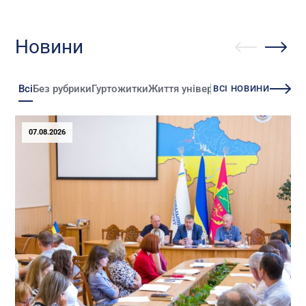
Новини
Всі
Без рубрики
Гуртожитки
Життя університету
Зміни
Іннова
ВСІ НОВИНИ
07.08.2026