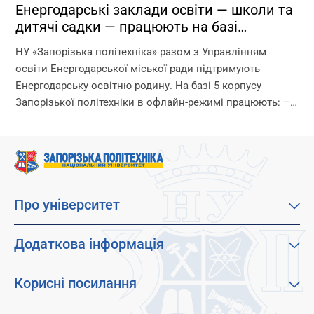
Енергодарські заклади освіти — школи та
дитячі садки — працюють на базі
Запорізької політехніки!
НУ «Запорізька політехніка» разом з Управлінням
освіти Енергодарської міської ради підтримують
Енергодарську освітню родину. На базі 5 корпусу
Запорізької політехніки в офлайн-режимі працюють: –
дитячі садки – початкова школа – ліцей Що ми
гарантуємо? –...
Про університет
Про наш університет
Місія, візія та цінності
Додаткова інформація
Цілі сталого розвитку
Каталог освітніх програм
Факультети
Дистанційне навчання
Корисні посилання
Абітурієнтам
Працевлаштування
Гуртожитки