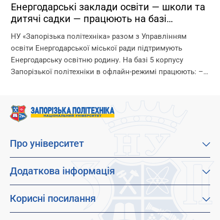
Енергодарські заклади освіти — школи та
дитячі садки — працюють на базі
Запорізької політехніки!
НУ «Запорізька політехніка» разом з Управлінням
освіти Енергодарської міської ради підтримують
Енергодарську освітню родину. На базі 5 корпусу
Запорізької політехніки в офлайн-режимі працюють: –
дитячі садки – початкова школа – ліцей Що ми
гарантуємо? –...
Про університет
Про наш університет
Місія, візія та цінності
Додаткова інформація
Цілі сталого розвитку
Каталог освітніх програм
Факультети
Дистанційне навчання
Корисні посилання
Абітурієнтам
Працевлаштування
Гуртожитки