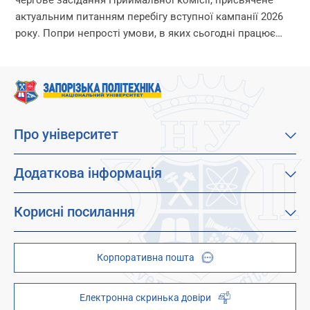
актуальним питанням перебігу вступної кампанії 2026
року. Попри непрості умови, в яких сьогодні працює
університет, уся команда Приймальної комісії докладає
максимум зусиль, щоб...
Про університет
Про наш університет
Місія, візія та цінності
Додаткова інформація
Цілі сталого розвитку
Каталог освітніх програм
Факультети
Дистанційне навчання
Корисні посилання
Абітурієнтам
Працевлаштування
Гуртожитки
Студентам
Дитячо-юнацький науковий університет (ДЮНУ)
Стипендії і гранти
Корпоративна пошта
Центри та відділи
Відокремлені структурні підрозділи
Брендбук
Наукова бібліотека
ZP - QR code
Електронна скринька довіри
Телефонний довідник
ZP-Link