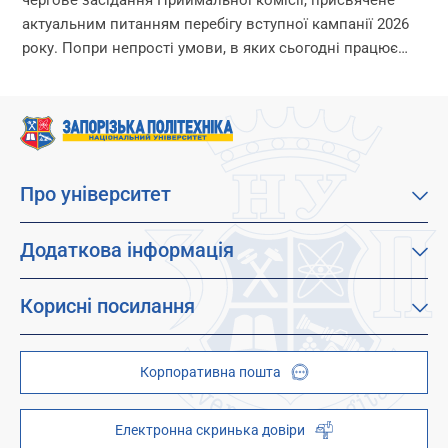
актуальним питанням перебігу вступної кампанії 2026
року. Попри непрості умови, в яких сьогодні працює
університет, уся команда Приймальної комісії докладає
максимум зусиль, щоб...
Про університет
Про наш університет
Місія, візія та цінності
Додаткова інформація
Цілі сталого розвитку
Каталог освітніх програм
Факультети
Дистанційне навчання
Корисні посилання
Абітурієнтам
Працевлаштування
Гуртожитки
Студентам
Дитячо-юнацький науковий університет (ДЮНУ)
Стипендії і гранти
Корпоративна пошта
Центри та відділи
Відокремлені структурні підрозділи
Брендбук
Наукова бібліотека
ZP - QR code
Електронна скринька довіри
Телефонний довідник
ZP-Link