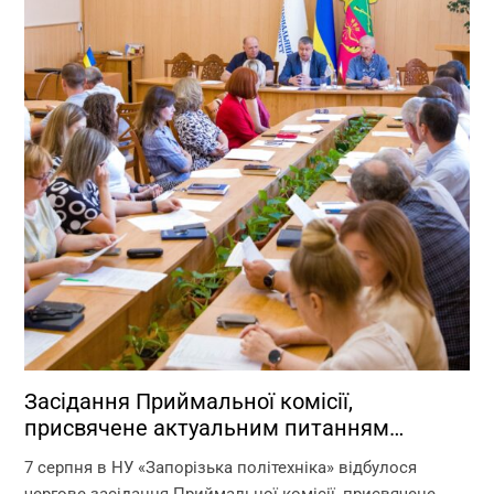
Засідання Приймальної комісії,
присвячене актуальним питанням
перебігу вступної кампанії 2026 року
7 серпня в НУ «Запорізька політехніка» відбулося
чергове засідання Приймальної комісії, присвячене