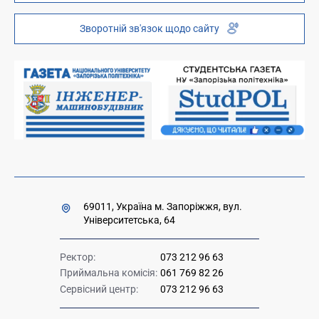
Інституційний репозиторій
Молодіжний хаб «FREETIME»
Зворотній зв'язок щодо сайту
Платні послуги
Вакансії науково-педагогічних посад
Накази та розпорядження для оприлюднення
Міністерство освіти і науки України
Урядова "гаряча лінія" 1545
69011, Україна м. Запоріжжя, вул.
Університетська, 64
Ректор:
073 212 96 63
Приймальна комісія:
061 769 82 26
Сервісний центр:
073 212 96 63