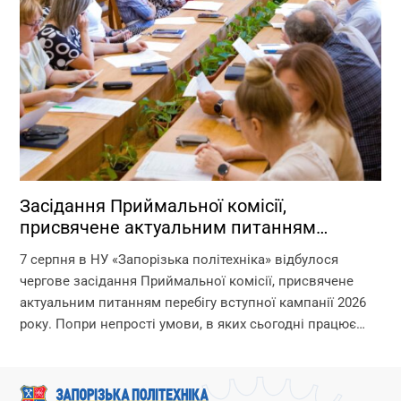
Засідання Приймальної комісії,
присвячене актуальним питанням
перебігу вступної кампанії 2026 року
7 серпня в НУ «Запорізька політехніка» відбулося
чергове засідання Приймальної комісії, присвячене
актуальним питанням перебігу вступної кампанії 2026
року. Попри непрості умови, в яких сьогодні працює
університет, уся команда Приймальної комісії докладає
максимум зусиль, щоб...