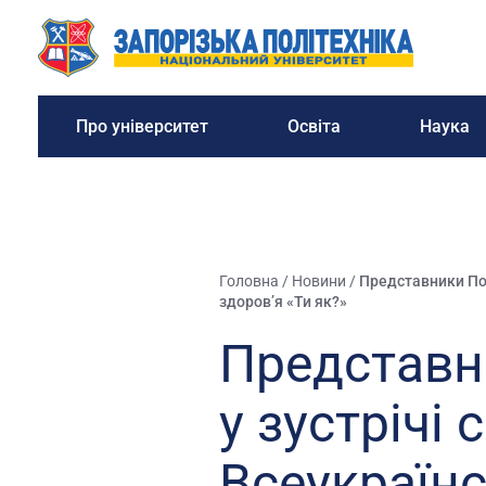
Про університет
Освіта
Наука
Головна
/
Новини
/
Представники Пол
здоров’я «Ти як?»
Представни
у зустрічі 
Всеукраїн