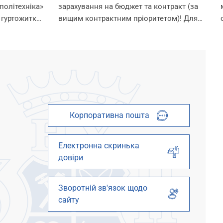
політехніка»
зарахування на бюджет та контракт (за
 гуртожитки
вищим контрактним пріоритетом)! Для
 умови для
зарахування на омріяну спеціальність
шканців.
необхідно до 18:00 11 серпня виконати
ти в
вимоги до зарахування: 1. Підтвердити
 їх...
вибір місце...
Корпоративна пошта
Електронна скринька
довіри
Зворотній зв'язок щодо
сайту