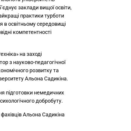
б’єднує заклади вищої освіти,
айкращі практики турботи
’я в освітньому середовищі
відні компетентності
ехніка» на заході
ор з науково-педагогічної
кономічного розвитку та
іверситету Альона Садикіна.
ння підготовки немедичних
психологічного добробуту.
і фахівців Альона Садикіна