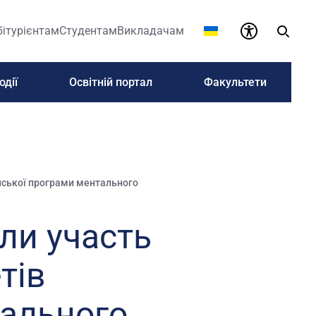
бітурієнтам
Студентам
Викладачам
одії
Освітній портал
Факультети
їнської програми ментального
ли участь
тів
тального