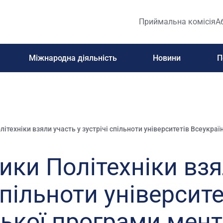
Приймальна комісія
А
Міжнародна діяльність
Новини
П
ітехніки взяли участь у зустрічі спільноти університетів Всеукра
ки Політехніки взя
спільноти університе
ської програми мен