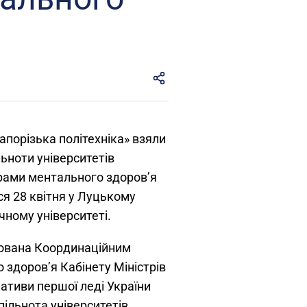
порізька політехніка» взяли
ільноти університетів
грами ментального здоров’я
ся 28 квітня у Луцькому
чному університеті.
зована Координаційним
 здоров’я Кабінету Міністрів
іативи першої леді України
пільнота університетів