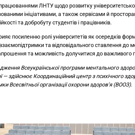
апрацюваннями ЛНТУ щодо розвитку університетсько
зованими ініціативами, а також сервісами й простор
йкості та добробуту студентів і працівників.
прияє посиленню ролі університетів як осередків фор
и взаємопідтримки та відповідального ставлення до м
апрошення та можливість долучитися до важливого п
дження Всеукраїнської програми ментального здоров’
ї — здійснює Координаційний центр з психічного здор
мки Всесвітньої організації охорони здоров’я (ВООЗ).