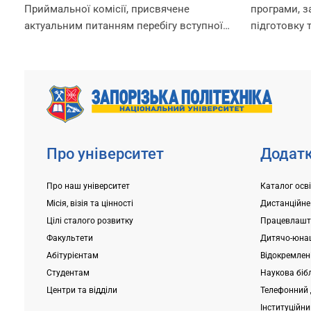
2026 року
Приймальної комісії, присвячене
програми, 
актуальним питанням перебігу вступної
підготовку 
кампанії 2026 року. Попри непрості
за посилан
умови, в яких сьогодні працює
https://pk.zp
університет, уся команда Приймальної
Для вступни
комісії докладає максимум зусиль,
складання в
щоб...
університет
Про університет
Додатк
Про наш університет
Каталог осв
Місія, візія та цінності
Дистанційне
Цілі сталого розвитку
Працевлашт
Факультети
Дитячо-юнац
Абітурієнтам
Відокремлені
Студентам
Наукова біб
Центри та відділи
Телефонний 
Інституційн