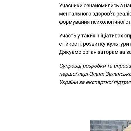
Учасники ознайомились з н
ментального здоров’я: реалі
формування психологічної сті
Участь у таких ініціативах с
стійкості, розвитку культур
Дякуємо організаторам за з
Супровід розробки та впрова
першої леді Олени Зеленсько
України за експертної підтри