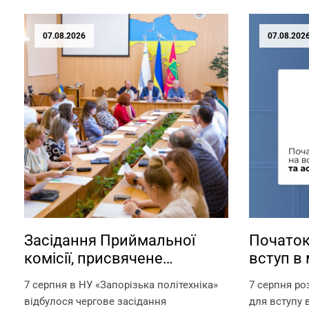
07.08.2026
07.08.202
Засідання Приймальної
Початок
комісії, присвячене
вступ в 
актуальним питанням
аспіран
7 серпня в НУ «Запорізька політехніка»
7 серпня ро
перебігу вступної кампанії
відбулося чергове засідання
для вступу в