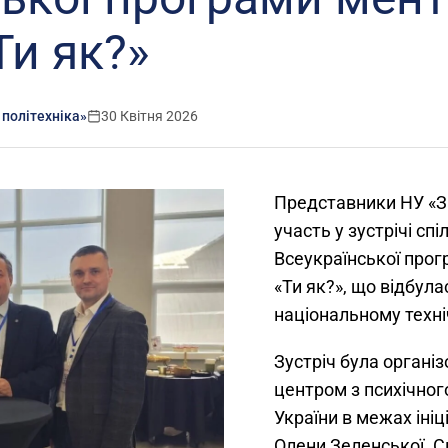
Ти як?»
 політехніка»
30 Квітня 2026
Представники НУ «За
участь у зустрічі сп
Всеукраїнської про
«Ти як?», що відбула
національному техні
Зустріч була органі
центром з психічного
України в межах ініц
Олени Зеленської. С