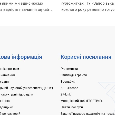
за якими ми здійснюємо
гуртожитках. НУ «Запорізька 
та вартість навчання шукайте
кожного року ретельно готує
ням:
для поселення, покращуючи
.edu.ua/specialities/master/
комфортного проживання ме
ків, які пропустили етап
Університет може розміщува
ступних іспитів в
гуртожитках студентів, а також
і, заплановано проведення...
ова інформація
Корисні посилання
ітніх програм
Гуртожитки
 навчання
Стипендії і гранти
ування
Брендбук
ький науковий університет (ДЮНУ)
ZP - QR code
 структурні підрозділи
ZP-Link
ліотека
Молодіжний хаб «FREETIME»
довідник
Платні послуги
ий репозиторій
Вакансії науково-педагогічних посад