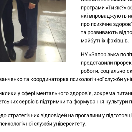
програми «Ти як?» о
які впроваджують н
про психічне здоров
та розвивають відпо
майбутніх фахівців.
НУ «Запорізька політ
представили прорект
роботи, соціально-е
Іванченко та координаторка психологічної служби ун
иклики у сфері ментального здоров’я, зокрема пита
тетських сервісів підтримки та формування культури 
одо стратегічних відповідей на прогалини у підготовц
психологічної служби університету.