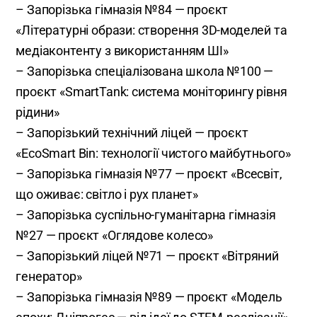
– Запорізька гімназія №84 — проєкт
«Літературні образи: створення 3D-моделей та
медіаконтенту з використанням ШІ»
– Запорізька спеціалізована школа №100 —
проєкт «SmartTank: система моніторингу рівня
рідини»
– Запорізький технічний ліцей — проєкт
«EcoSmart Bin: технології чистого майбутнього»
– Запорізька гімназія №77 — проєкт «Всесвіт,
що оживає: світло і рух планет»
– Запорізька суспільно-гуманітарна гімназія
№27 — проєкт «Оглядове колесо»
– Запорізький ліцей №71 — проєкт «Вітряний
генератор»
– Запорізька гімназія №89 — проєкт «Модель