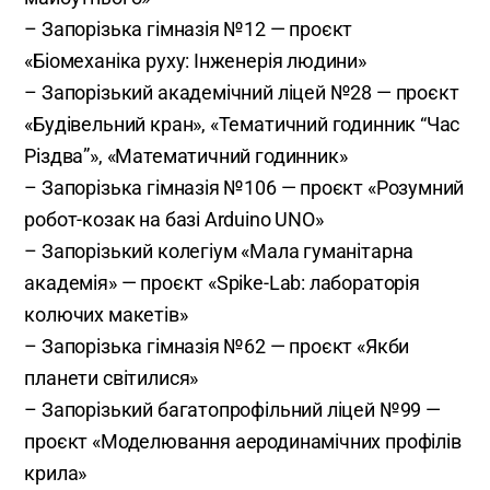
– Запорізька гімназія №12 — проєкт
«Біомеханіка руху: Інженерія людини»
– Запорізький академічний ліцей №28 — проєкт
«Будівельний кран», «Тематичний годинник “Час
Різдва”», «Математичний годинник»
– Запорізька гімназія №106 — проєкт «Розумний
робот-козак на базі Arduino UNO»
– Запорізький колегіум «Мала гуманітарна
академія» — проєкт «Spike-Lab: лабораторія
колючих макетів»
– Запорізька гімназія №62 — проєкт «Якби
планети світилися»
– Запорізький багатопрофільний ліцей №99 —
проєкт «Моделювання аеродинамічних профілів
крила»