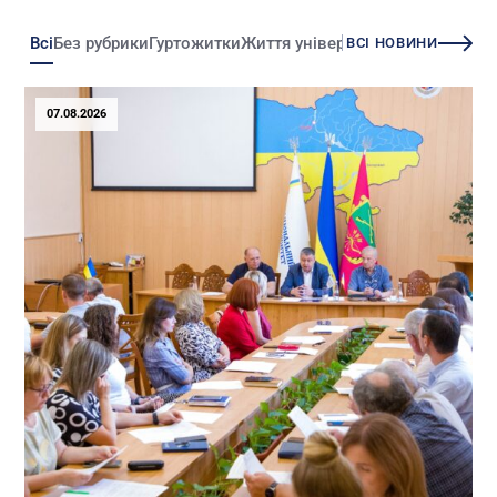
Всі
Без рубрики
Гуртожитки
Життя університету
Зміни
Іннова
ВСІ НОВИНИ
07.08.2026