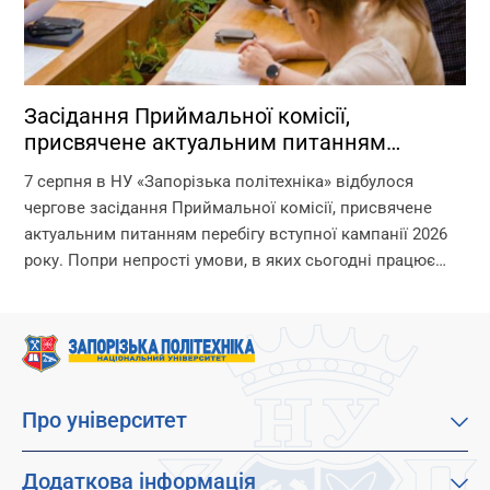
Засідання Приймальної комісії,
присвячене актуальним питанням
перебігу вступної кампанії 2026 року
7 серпня в НУ «Запорізька політехніка» відбулося
чергове засідання Приймальної комісії, присвячене
актуальним питанням перебігу вступної кампанії 2026
року. Попри непрості умови, в яких сьогодні працює
університет, уся команда Приймальної комісії докладає
максимум зусиль, щоб...
Про університет
Про наш університет
Місія, візія та цінності
Додаткова інформація