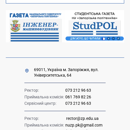
Вакансії науково-педагогічних посад
Накази та розпорядження для оприлюднення
Міністерство освіти і науки України
Урядова "гаряча лінія" 1545
69011, Україна м. Запоріжжя, вул.
Університетська, 64
Ректор:
073 212 96 63
Приймальна комісія:
061 769 82 26
Сервісний центр:
073 212 96 63
Ректор:
rector@zp.edu.ua
Приймальна комісія:
nuzp.pk@gmail.com