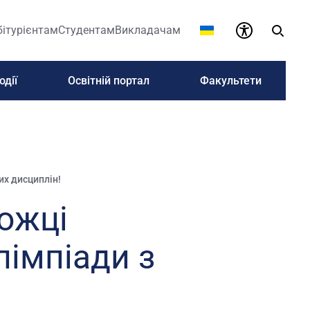
бітурієнтам
Студентам
Викладачам
одії
Освітній портал
Факультети
их дисциплін!
ожці
лімпіади з