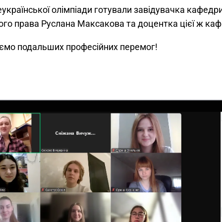
української олімпіади готували завідувачка кафедри
ого права Руслана Максакова та доцентка цієї ж каф
ємо подальших професійних перемог!