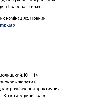
ія «Правова скеля».
них номінаціях. Повний
limpkatp
Ярмолицький, Ю–114
 виокремлювати й
д час розв’язання практичних
и «Конституційне право