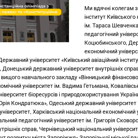
Ми вдячні колегам з
інститут Київського
ім. Тараса Шевченк
педагогічний універ
Коцюбинського, Дер
економічний універс
Державний університет «Київський авіаційний інстит
в, Донецький державний університет внутрішніх спра
вищого навчального закладу «Вінницький фінансово-
омічний університет ім. Вадима Гетьмана, Ковалівсь
ніверситет біоресурсів і природокористування Україн
 Юрія Кондратюка», Одеський державний університет 
ніверситет, Харківський національний економічний 
альний педагогічний університет ім. Григорія Сковор
утрішніх справ, Чернівецький національний університ
ут розвитку міста Запоріжжя» Запорізької міської р