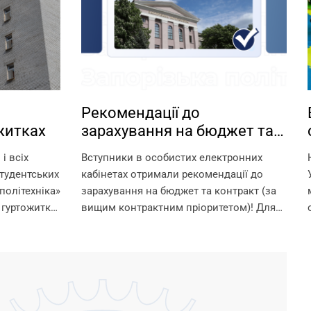
Рекомендації до
житках
зарахування на бюджет та
контракт
і всіх
Вступники в особистих електронних
тудентських
кабінетах отримали рекомендації до
політехніка»
зарахування на бюджет та контракт (за
 гуртожитки
вищим контрактним пріоритетом)! Для
 умови для
зарахування на омріяну спеціальність
шканців.
необхідно до 18:00 11 серпня виконати
ти в
вимоги до зарахування: 1. Підтвердити
 їх...
вибір місце...