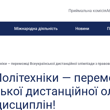
Приймальна комісія
А
Міжнародна діяльність
Новини
П
ніки — переможці Всеукраїнської дистанційної олімпіади з правов
Політехніки — перем
ької дистанційної о
дисциплін!