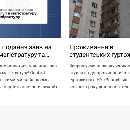
 подання заяв на
Проживання в
магістратуру та
студентських гурто
туру
зпочинається подання заяв
Запрошуємо першокурсників 
 магістратуру! Освітні
студентів до проживання в с
за якими ми здійснюємо
гуртожитках. НУ «Запорізька 
та вартість навчання шукайте
кожного року ретельно готує
ням:
для поселення, покращуючи
.edu.ua/specialities/master/
комфортного проживання ме
ків, які пропустили етап
Університет може розміщува
ступних іспитів в
гуртожитках студентів, а також
і, заплановано проведення...