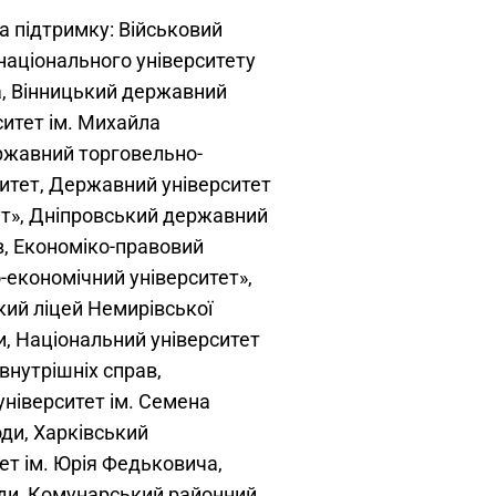
а підтримку: Військовий
 національного університету
а, Вінницький державний
ситет ім. Михайла
жавний торговельно-
итет, Державний університет
ут», Дніпровський державний
в, Економіко-правовий
економічний університет»,
кий ліцей Немирівської
и, Національний університет
внутрішніх справ,
університет ім. Семена
оди, Харківський
ет ім. Юрія Федьковича,
ади, Комунарський районний