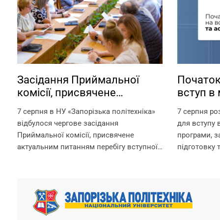
Засідання Приймальної
Початок
комісії, присвячене
вступ в 
актуальним питанням
аспіран
7 серпня в НУ «Запорізька політехніка»
7 серпня ро
перебігу вступної кампанії
відбулося чергове засідання
для вступу в
2026 року
Приймальної комісії, присвячене
програми, 
актуальним питанням перебігу вступної
підготовку 
кампанії 2026 року. Попри непрості
за посилан
умови, в яких сьогодні працює
https://pk.zp
університет, уся команда Приймальної
Для вступни
комісії докладає максимум зусиль,
складання в
щоб...
університет