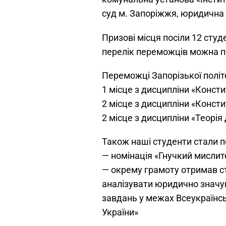
суд м. Запоріжжя, юридична 
Призові місця посіли 12 студ
перелік переможців можна пе
Переможці Запорізької політ
1 місце з дисципліни «Конст
2 місце з дисципліни «Конст
2 місце з дисципліни «Теорі
Також наші студенти стали п
— номінація «Гнучкий мислит
— окрему грамоту отримав с
аналізувати юридично значущ
завдань у межах Всеукраїнсь
України»