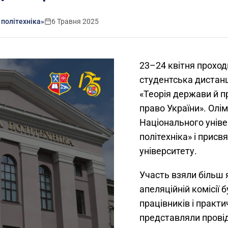
 політехніка»
6 Травня 2025
23–24 квітня проход
студентська дистанц
«Теорія держави й п
право України». Олі
Національного уніве
політехніка» і прис
університету.
Участь взяли більш я
апеляційній комісії 
працівників і практич
представляли провід