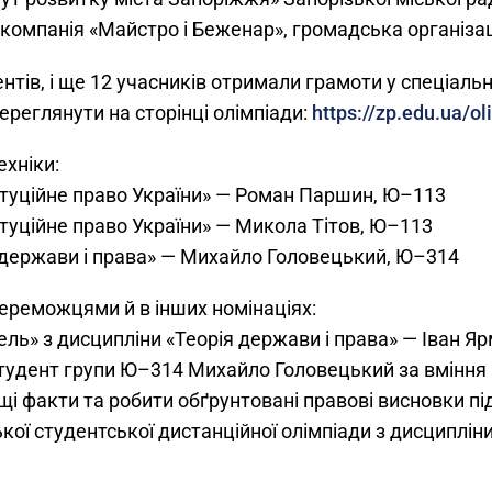
компанія «Майстро і Беженар», громадська організац
ентів, і ще 12 учасників отримали грамоти у спеціаль
реглянути на сторінці олімпіади:
https://zp.edu.ua/o
ехніки:
итуційне право України» — Роман Паршин, Ю–113
итуційне право України» — Микола Тітов, Ю–113
я держави і права» — Михайло Головецький, Ю–314
ереможцями й в інших номінаціях:
ель» з дисципліни «Теорія держави і права» — Іван 
тудент групи Ю–314 Михайло Головецький за вміння
і факти та робити обґрунтовані правові висновки пі
кої студентської дистанційної олімпіади з дисциплін