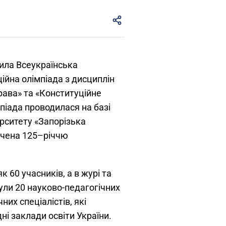
ила Всеукраїнська
ійна олімпіада з дисциплін
рава» та «Конституційне
мпіада проводилася на базі
рситету «Запорізька
вячена 125–річчю
к 60 учасників, а в журі та
були 20 науково-педагогічних
них спеціалістів, які
ні заклади освіти України.