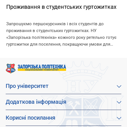
Проживання в студентських гуртожитках
Запрошуємо першокурсників і всіх студентів до
проживання в студентських гуртожитках. НУ
«Запорізька політехніка» кожного року ретельно готує
гуртожитки для поселення, покращуючи умови для
комфортного проживання мешканців. Університет
може розміщувати в гуртожитках студентів, а також їх...
Про університет
Про наш університет
Місія, візія та цінності
Додаткова інформація
Цілі сталого розвитку
Каталог освітніх програм
Факультети
Дистанційне навчання
Корисні посилання
Абітурієнтам
Працевлаштування
Гуртожитки