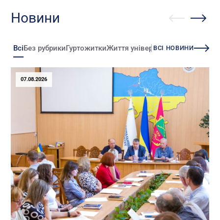
Новини
Всі
Без рубрики
Гуртожитки
Життя університету
Зміни
Іннова
ВСІ НОВИНИ
07.08.2026