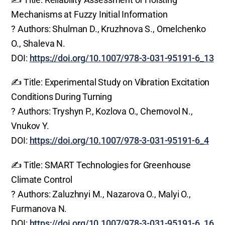
Mechanisms at Fuzzy Initial Information
? Authors: Shulman D., Kruzhnova S., Omelchenko
O., Shaleva N.
DOI:
https://doi.org/10.1007/978-3-031-95191-6_13
✍️ Title: Experimental Study on Vibration Excitation
Conditions During Turning
? Authors: Tryshyn P., Kozlova O., Chernovol N.,
Vnukov Y.
DOI:
https://doi.org/10.1007/978-3-031-95191-6_4
✍️ Title: SMART Technologies for Greenhouse
Climate Control
? Authors: Zaluzhnyi M., Nazarova O., Malyi O.,
Furmanova N.
DOI:
https://doi.org/10.1007/978-3-031-95191-6_16