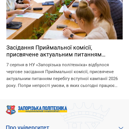
Засідання Приймальної комісії,
присвячене актуальним питанням
перебігу вступної кампанії 2026 року
7 серпня в НУ «Запорізька політехніка» відбулося
чергове засідання Приймальної комісії, присвячене
актуальним питанням перебігу вступної кампанії 2026
року. Попри непрості умови, в яких сьогодні працює
університет, уся команда Приймальної комісії докладає
максимум зусиль, щоб...
Про університет