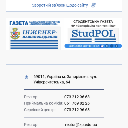
Зворотній зв'язок щодо сайту
Платні послуги
Вакансії науково-педагогічних посад
Накази та розпорядження для оприлюднення
Міністерство освіти і науки України
Урядова "гаряча лінія" 1545
69011, Україна м. Запоріжжя, вул.
Університетська, 64
Ректор:
073 212 96 63
Приймальна комісія:
061 769 82 26
Сервісний центр:
073 212 96 63
Ректор:
rector@zp.edu.ua