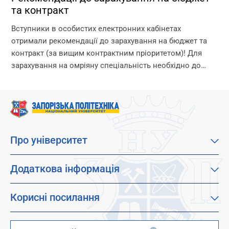
та контракт
Вступники в особистих електронних кабінетах
отримали рекомендації до зарахування на бюджет та
контракт (за вищим контрактним пріоритетом)! Для
зарахування на омріяну спеціальність необхідно до
18:00 11 серпня виконати вимоги до зарахування: 1.
Підтвердити вибір місце...
Про університет
Про наш університет
Місія, візія та цінності
Додаткова інформація
Цілі сталого розвитку
Каталог освітніх програм
Факультети
Дистанційне навчання
Корисні посилання
Абітурієнтам
Працевлаштування
Гуртожитки
Студентам
Дитячо-юнацький науковий університет (ДЮНУ)
Стипендії і гранти