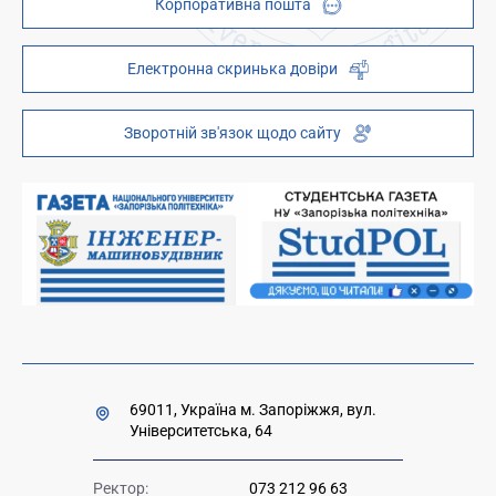
Корпоративна пошта
Центри та відділи
Відокремлені структурні підрозділи
Брендбук
Наукова бібліотека
ZP - QR code
Електронна скринька довіри
Телефонний довідник
ZP-Link
Інституційний репозиторій
Молодіжний хаб «FREETIME»
Зворотній зв'язок щодо сайту
Платні послуги
Вакансії науково-педагогічних посад
Накази та розпорядження для оприлюднення
Міністерство освіти і науки України
Урядова "гаряча лінія" 1545
69011, Україна м. Запоріжжя, вул.
Університетська, 64
Ректор:
073 212 96 63