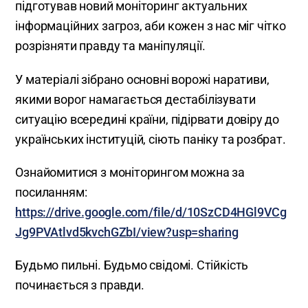
підготував новий моніторинг актуальних
інформаційних загроз, аби кожен з нас міг чітко
розрізняти правду та маніпуляції.
У матеріалі зібрано основні ворожі наративи,
якими ворог намагається дестабілізувати
ситуацію всередині країни, підірвати довіру до
українських інституцій, сіють паніку та розбрат.
Ознайомитися з моніторингом можна за
посиланням:
https://drive.google.com/file/d/10SzCD4HGl9VCg
Jg9PVAtlvd5kvchGZbI/view?usp=sharing
Будьмо пильні. Будьмо свідомі. Стійкість
починається з правди.