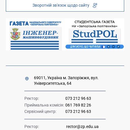
Зворотній зв'язок щодо сайту
Платні послуги
Вакансії науково-педагогічних посад
Накази та розпорядження для оприлюднення
Міністерство освіти і науки України
Урядова "гаряча лінія" 1545
69011, Україна м. Запоріжжя, вул.
Університетська, 64
Ректор:
073 212 96 63
Приймальна комісія:
061 769 82 26
Сервісний центр:
073 212 96 63
Ректор:
rector@zp.edu.ua