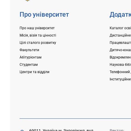
Про університет
Додатк
Про наш університет
Каталог осв
Місія, візія та цінності
Дистанційне
Цілі сталого розвитку
Працевлашт
Факультети
Дитячо-юнац
Абітурієнтам
Відокремлені
Студентам
Наукова біб
Центри та відділи
Телефонний 
Інституційн
69011, Україна м. Запоріжжя, вул.
Ректор: