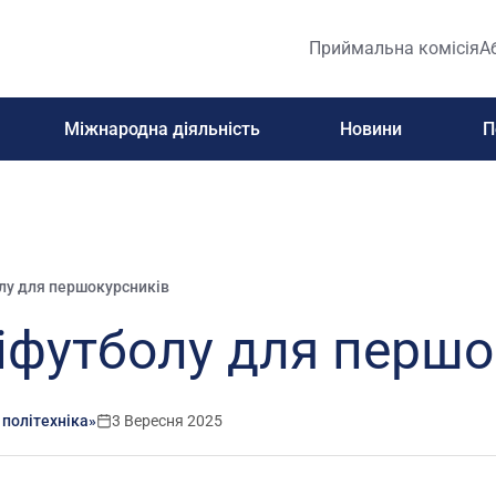
Приймальна комісія
А
Міжнародна діяльність
Новини
П
лу для першокурсників
ніфутболу для першо
 політехніка»
3 Вересня 2025