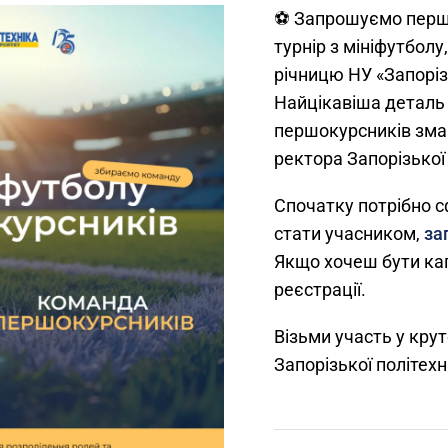
⚽️ Запрошуємо перш
турнір з мініфутболу
річницю НУ «Запоріз
Найцікавіша деталь
першокурсників зма
ректора Запорізької 
Спочатку потрібно 
стати учасником,
за
Якщо хочеш бути ка
реєстрації.
Візьми участь у кру
Запорізької політехн