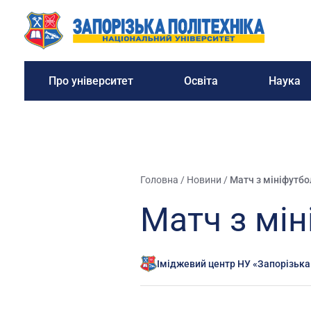
Про університет
Освіта
Наука
Головна
/
Новини
/
Матч з мініфутбо
Матч з мі
Іміджевий центр НУ «Запорізька