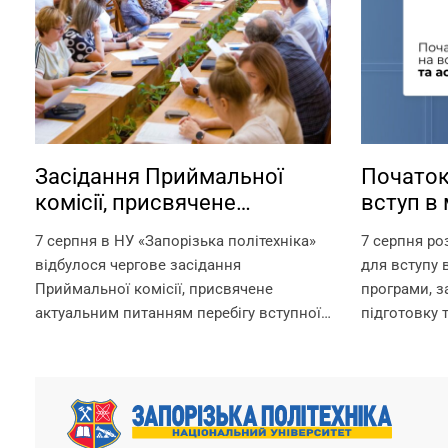
Засідання Приймальної
Початок
комісії, присвячене
вступ в 
актуальним питанням
аспіран
7 серпня в НУ «Запорізька політехніка»
7 серпня ро
перебігу вступної кампанії
відбулося чергове засідання
для вступу в
2026 року
Приймальної комісії, присвячене
програми, 
актуальним питанням перебігу вступної
підготовку 
кампанії 2026 року. Попри непрості
за посилан
умови, в яких сьогодні працює
https://pk.zp
університет, уся команда Приймальної
Для вступни
комісії докладає максимум зусиль,
складання в
щоб...
університет