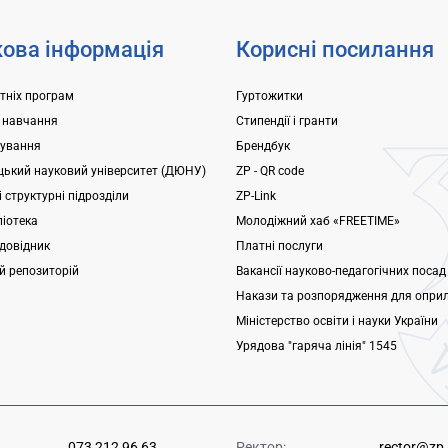
ова інформація
Корисні посилання
ітніх програм
Гуртожитки
 навчання
Стипендії і гранти
ування
Брендбук
ький науковий університет (ДЮНУ)
ZP - QR code
 структурні підрозділи
ZP-Link
ліотека
Молодіжний хаб «FREETIME»
довідник
Платні послуги
ий репозиторій
Вакансії науково-педагогічних посад
Накази та розпорядження для опри
Міністерство освіти і науки України
Урядова "гаряча лінія" 1545
073 212 96 63
Ректор:
rector@zp