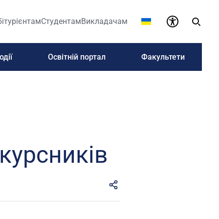
бітурієнтам
Студентам
Викладачам
одії
Освітній портал
Факультети
курсників