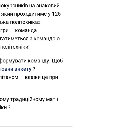
окурсників на знаковий
, який проходитиме у 125
ька політехніка».
 гри — команда
гатиметься з командою
політехніки!
сформувати команду. Щоб
повни анкету
?
пітаном — вкажи це при
тому традиційному матчі
іки ?