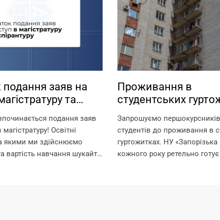
 подання заяв на
Проживання в
магістратуру та
студентських гурто
туру
зпочинається подання заяв
Запрошуємо першокурсників 
 магістратуру! Освітні
студентів до проживання в с
за якими ми здійснюємо
гуртожитках. НУ «Запорізька 
та вартість навчання шукайте
кожного року ретельно готує
ням:
для поселення, покращуючи
.edu.ua/specialities/master/
комфортного проживання ме
ків, які пропустили етап
Університет може розміщува
ступних іспитів в
гуртожитках студентів, а також
і, заплановано проведення...