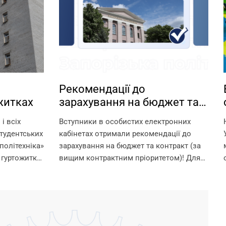
Рекомендації до
житках
зарахування на бюджет та
контракт
і всіх
Вступники в особистих електронних
тудентських
кабінетах отримали рекомендації до
політехніка»
зарахування на бюджет та контракт (за
 гуртожитки
вищим контрактним пріоритетом)! Для
 умови для
зарахування на омріяну спеціальність
шканців.
необхідно до 18:00 11 серпня виконати
ти в
вимоги до зарахування: 1. Підтвердити
 їх...
вибір місце...