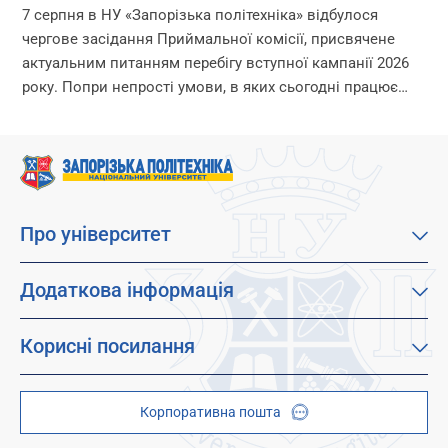
перебігу вступної кампанії 2026 року
7 серпня в НУ «Запорізька політехніка» відбулося
чергове засідання Приймальної комісії, присвячене
актуальним питанням перебігу вступної кампанії 2026
року. Попри непрості умови, в яких сьогодні працює
університет, уся команда Приймальної комісії докладає
максимум зусиль, щоб...
Про університет
Про наш університет
Місія, візія та цінності
Додаткова інформація
Цілі сталого розвитку
Каталог освітніх програм
Факультети
Дистанційне навчання
Корисні посилання
Абітурієнтам
Працевлаштування
Гуртожитки
Студентам
Дитячо-юнацький науковий університет (ДЮНУ)
Стипендії і гранти
Корпоративна пошта
Центри та відділи
Відокремлені структурні підрозділи
Брендбук