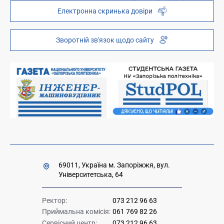
Наукова бібліотека
ZP - QR code
Електронна скринька довіри
Телефонний довідник
ZP-Link
Інституційний репозиторій
Молодіжний хаб «FREETIME»
Зворотній зв'язок щодо сайту
Платні послуги
Вакансії науково-педагогічних посад
Накази та розпорядження для оприлюднення
Міністерство освіти і науки України
Урядова "гаряча лінія" 1545
69011, Україна м. Запоріжжя, вул.
Університетська, 64
Ректор:
073 212 96 63
Приймальна комісія:
061 769 82 26
Сервісний центр:
073 212 96 63