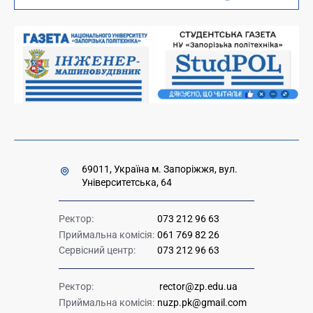
Вакансії науково-педагогічних посад
Накази та розпорядження для оприлюднення
Міністерство освіти і науки України
Урядова "гаряча лінія" 1545
69011, Україна м. Запоріжжя, вул.
Університетська, 64
Ректор:
073 212 96 63
Приймальна комісія:
061 769 82 26
Сервісний центр:
073 212 96 63
Ректор:
rector@zp.edu.ua
Приймальна комісія:
nuzp.pk@gmail.com