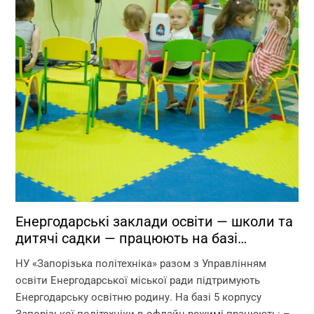
Енергодарські заклади освіти — школи та
дитячі садки — працюють на базі
Запорізької політехніки!
НУ «Запорізька політехніка» разом з Управлінням
освіти Енергодарської міської ради підтримують
Енергодарську освітню родину. На базі 5 корпусу
Запорізької політехніки в офлайн-режимі працюють: –