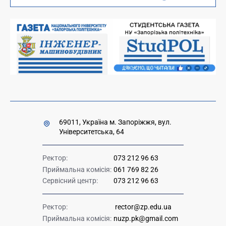
Вакансії науково-педагогічних посад
Накази та розпорядження для оприлюднення
Міністерство освіти і науки України
Урядова "гаряча лінія" 1545
69011, Україна м. Запоріжжя, вул.
Університетська, 64
Ректор:
073 212 96 63
Приймальна комісія:
061 769 82 26
Сервісний центр:
073 212 96 63
Ректор:
rector@zp.edu.ua
Приймальна комісія:
nuzp.pk@gmail.com