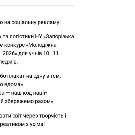
ю на соціальну рекламу!
та логістики НУ «Запорізька
ає конкурс «Молодіжна
 2026» для учнів 10–11
оледжів.
бо плакат на одну з тем:
о вдома»
а — наш код нації»
кий збережемо разом»
ти світ через творчість і
креативом з усіма!