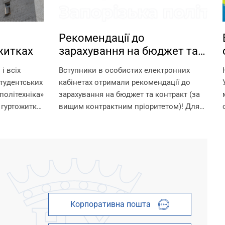
Рекомендації до
житках
зарахування на бюджет та
контракт
і всіх
Вступники в особистих електронних
тудентських
кабінетах отримали рекомендації до
політехніка»
зарахування на бюджет та контракт (за
 гуртожитки
вищим контрактним пріоритетом)! Для
 умови для
зарахування на омріяну спеціальність
шканців.
необхідно до 18:00 11 серпня виконати
ти в
вимоги до зарахування: 1. Підтвердити
 їх...
вибір місце...
Корпоративна пошта