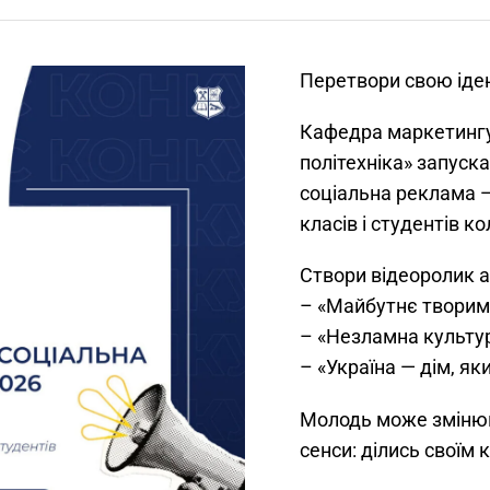
Перетвори свою іде
Кафедра маркетингу 
політехніка» запуск
соціальна реклама —
класів і студентів к
Створи відеоролик а
– «Майбутнє творим
– «Незламна культур
– «Україна — дім, я
Молодь може змінюва
сенси: ділись своїм 