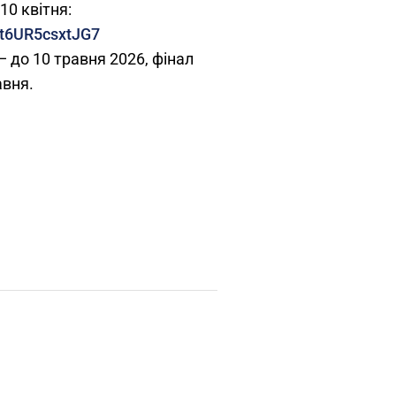
10 квітня:
ift6UR5csxtJG7
— до 10 травня 2026, фінал
авня.