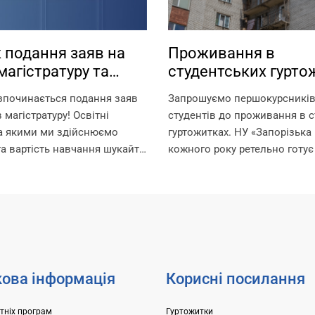
 подання заяв на
Проживання в
магістратуру та
студентських гурто
туру
зпочинається подання заяв
Запрошуємо першокурсників 
 магістратуру! Освітні
студентів до проживання в с
за якими ми здійснюємо
гуртожитках. НУ «Запорізька 
та вартість навчання шукайте
кожного року ретельно готує
ням:
для поселення, покращуючи
.edu.ua/specialities/master/
комфортного проживання ме
ків, які пропустили етап
Університет може розміщува
ступних іспитів в
гуртожитках студентів, а також
і, заплановано проведення...
ова інформація
Корисні посилання
ітніх програм
Гуртожитки