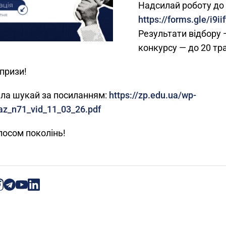
Надсилай роботу до 
https://forms.gle/i9i
Результати відбору 
конкурсу — до 20 тр
призи!
вила шукай за посиланням:
https://zp.edu.ua/wp-
az_n71_vid_11_03_26.pdf
лосом поколінь!