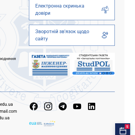
Електронна скринька
довіри
Зворотній зв'язок щодо
сайту
люднення
.edu.ua
mail.com
du.ua
5