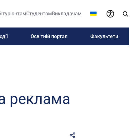
бітурієнтам
Студентам
Викладачам
одії
Освітній портал
Факультети
а реклама