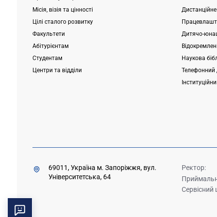
Місія, візія та цінності
Дистанційне
Цілі сталого розвитку
Працевлашт
Факультети
Дитячо-юнац
Абітурієнтам
Відокремлені
Студентам
Наукова біб
Центри та відділи
Телефонний 
Інституційн
69011, Україна м. Запоріжжя, вул.
Ректор:
Університетська, 64
Приймальна
Сервісний 