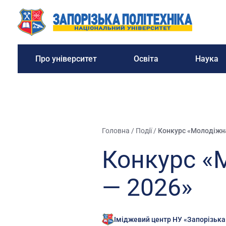
Про університет
Освіта
Наука
Головна
/
Події
/
Конкурс «Молодіжна
Конкурс «
— 2026»
Іміджевий центр НУ «Запорізька