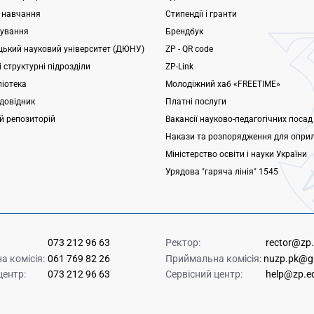
 навчання
Стипендії і гранти
ування
Брендбук
ький науковий університет (ДЮНУ)
ZP - QR code
 структурні підрозділи
ZP-Link
ліотека
Молодіжний хаб «FREETIME»
довідник
Платні послуги
ий репозиторій
Вакансії науково-педагогічних посад
Накази та розпорядження для опри
Міністерство освіти і науки України
Урядова "гаряча лінія" 1545
073 212 96 63
Ректор:
rector@zp
 комісія:
061 769 82 26
Приймальна комісія:
nuzp.pk@g
центр:
073 212 96 63
Сервісний центр:
help@zp.e