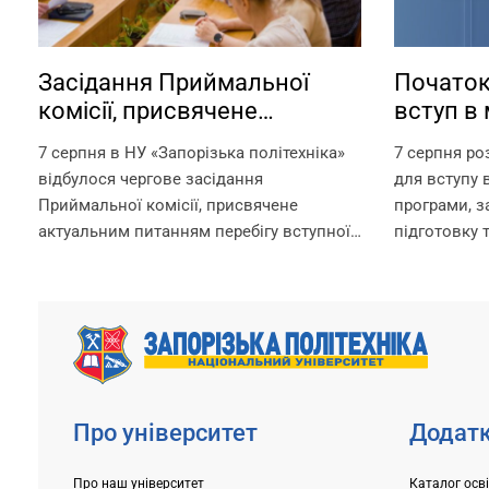
Засідання Приймальної
Початок
комісії, присвячене
вступ в 
актуальним питанням
аспіран
7 серпня в НУ «Запорізька політехніка»
7 серпня ро
перебігу вступної кампанії
відбулося чергове засідання
для вступу в
2026 року
Приймальної комісії, присвячене
програми, 
актуальним питанням перебігу вступної
підготовку 
кампанії 2026 року. Попри непрості
за посилан
умови, в яких сьогодні працює
https://pk.zp
університет, уся команда Приймальної
Для вступни
комісії докладає максимум зусиль,
складання в
щоб...
університет
Про університет
Додатк
Про наш університет
Каталог осв