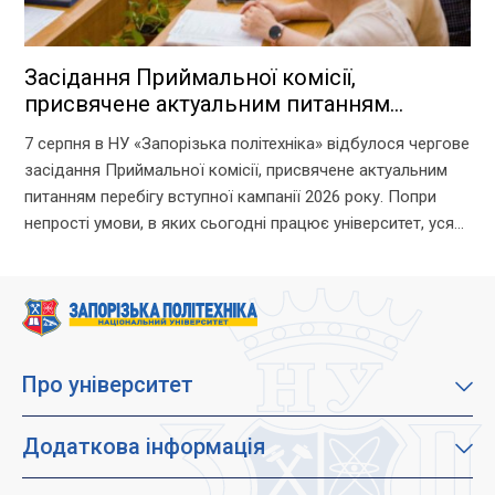
Засідання Приймальної комісії,
присвячене актуальним питанням
перебігу вступної кампанії 2026 року
7 серпня в НУ «Запорізька політехніка» відбулося чергове
засідання Приймальної комісії, присвячене актуальним
питанням перебігу вступної кампанії 2026 року. Попри
непрості умови, в яких сьогодні працює університет, уся
команда Приймальної комісії докладає максимум
зусиль, щоб...
Про університет
Про наш університет
Місія, візія та цінності
Додаткова інформація
Цілі сталого розвитку
Каталог освітніх програм