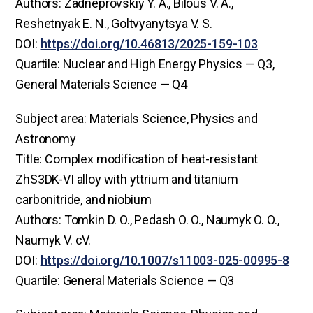
Authors: Zadneprovskiy Y. A., Bilous V. А.,
Reshetnyak E. N., Goltvyanytsya V. S.
DOI:
https://doi.org/10.46813/2025-159-103
Quartile: Nuclear and High Energy Physics — Q3,
General Materials Science — Q4
Subject area: Materials Science, Physics and
Astronomy
Title: Complex modification of heat-resistant
ZhS3DK-VI alloy with yttrium and titanium
carbonitride, and niobium
Authors: Tomkin D. O., Pedash O. O., Naumyk O. O.,
Naumyk V. сV.
DOI:
https://doi.org/10.1007/s11003-025-00995-8
Quartile: General Materials Science — Q3