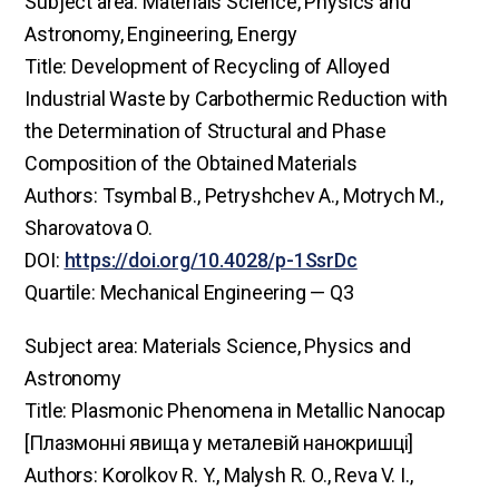
Subject area: Materials Science, Physics and
Astronomy, Engineering, Energy
Title: Development of Recycling of Alloyed
Industrial Waste by Carbothermic Reduction with
the Determination of Structural and Phase
Composition of the Obtained Materials
Authors: Tsymbal B., Petryshchev A., Motrych M.,
Sharovatova O.
DOI:
https://doi.org/10.4028/p-1SsrDc
Quartile: Mechanical Engineering — Q3
Subject area: Materials Science, Physics and
Astronomy
Title: Plasmonic Phenomena in Metallic Nanocap
[Плазмонні явища у металевій нанокришці]
Authors: Korolkov R. Y., Malysh R. O., Reva V. I.,