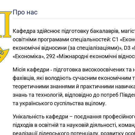
Про нас
Кафедра здійснює підготовку бакалаврів, магіст
освітніми програмами спеціальностей: С1 «Екон
економічні відносини (за спеціалізаціями)», D3
«Економіка», 292 «Міжнародні економічні віднос
Місія кафедри ‑ підготовка високоосвічених та
фахівців, які володіють сучасним економічним 
теоретичними знаннями й практичними навичк
знань та технологій, відповідно до потреб Півде
та українського суспільства вцілому.
Унікальність кафедри – поєднання професійного
підходів в освітній та науковій діяльності, ком
реалізації лідерського потенціалу, розвитку осо