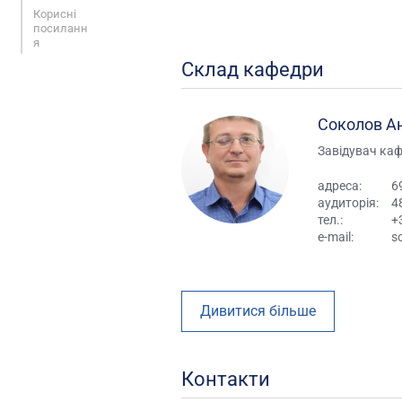
Корисні
посиланн
я
Склад кафедри
Соколов А
Завідувач каф
адреса:
6
аудиторія:
4
тел.:
+
e-mail:
s
Дивитися більше
Контакти