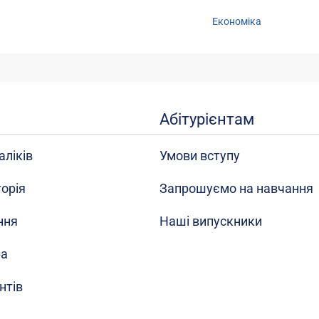
Економіка
Абітурієнтам
аліків
Умови вступу
торія
Запрошуємо на навчання
ння
Наші випускники
ра
нтів