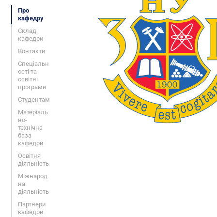
Про
кафедру
Склад
кафедри
Контакти
Спеціальн
ості та
освітні
програми
Студентам
Матеріаль
но-
технічна
база
кафедри
Освітня
діяльність
Міжнарод
на
діяльність
Партнери
кафедри