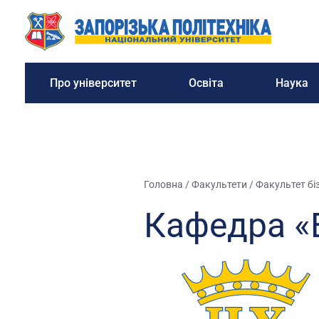
Про університет
Освіта
Наука
Головна
/
Факультети
/
Факультет біз
Кафедра «