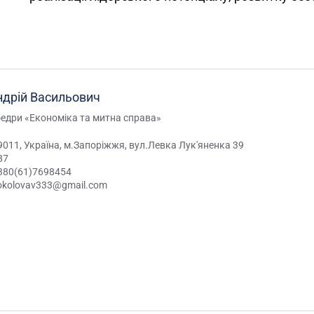
ндрій Васильович
едри «Економіка та митна справа»
9011, Україна, м.Запоріжжя, вул.Левка Лук'яненка 39
87
380(61)7698454
okolovav333@gmail.com