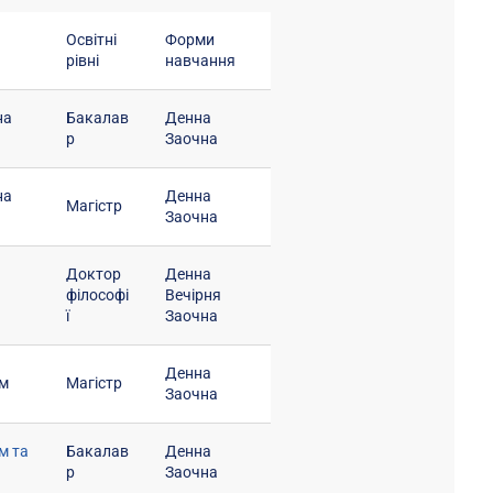
Освітні
Форми
рівні
навчання
на
Бакалав
Денна
р
Заочна
на
Денна
Магістр
Заочна
Доктор
Денна
філософі
Вечірня
ї
Заочна
Денна
ом
Магістр
Заочна
м та
Бакалав
Денна
р
Заочна