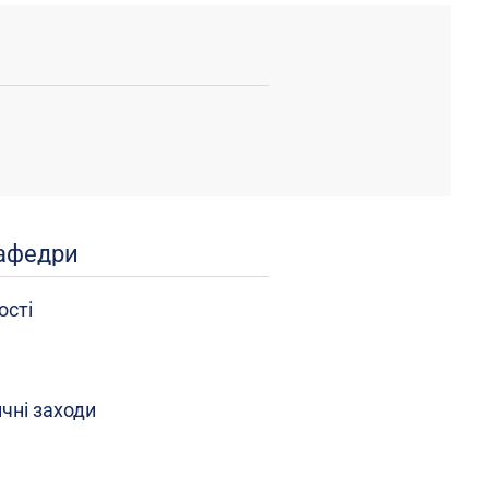
кафедри
ості
чні заходи