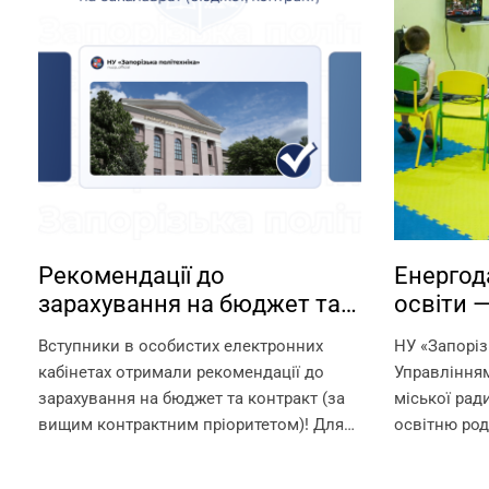
Рекомендації до
Енергод
зарахування на бюджет та
освіти 
контракт
садки —
Вступники в особистих електронних
НУ «Запоріз
Запорізь
кабінетах отримали рекомендації до
Управлінням
зарахування на бюджет та контракт (за
міської рад
вищим контрактним пріоритетом)! Для
освітню род
зарахування на омріяну спеціальність
Запорізької
необхідно до 18:00 11 серпня виконати
режимі прац