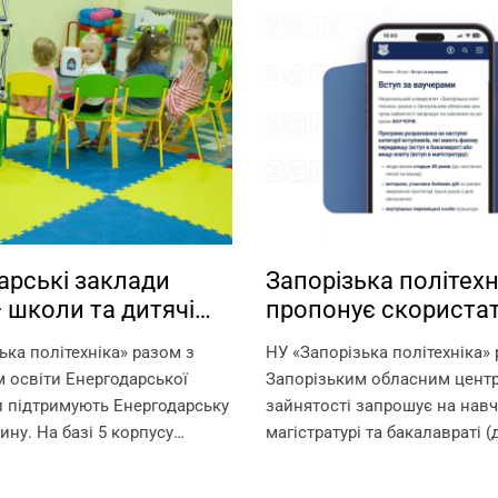
арські заклади
Запорізька політехн
— школи та дитячі
пропонує скориста
 працюють на базі
можливістю навчан
ька політехніка» разом з
НУ «Запорізька політехніка» 
кої політехніки!
ваучерами!
 освіти Енергодарської
Запорізьким обласним цент
и підтримують Енергодарську
зайнятості запрошує на нав
ину. На базі 5 корпусу
магістратурі та бакалавраті (
 політехніки в офлайн-
отримання другої вищої осві
юють: – дитячі садки –
рахунок ваучерів. Що таке в