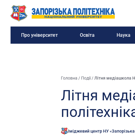
Про університет
Освіта
Наука
Головна
/
Події
/
Літня медіашкола Н
Літня мед
політехнік
Іміджевий центр НУ «Запорізька