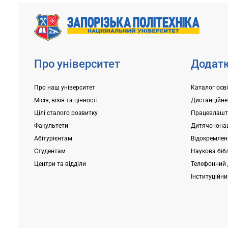
вимоги до зарахування: 1. Підтвердити
початкова 
вибір місце...
гарантуємо? 
Про університет
Додатк
Про наш університет
Каталог осв
Місія, візія та цінності
Дистанційне
Цілі сталого розвитку
Працевлашт
Факультети
Дитячо-юнац
Абітурієнтам
Відокремлені
Студентам
Наукова біб
Центри та відділи
Телефонний 
Інституційн