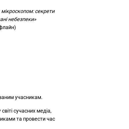
д мікроскопом: секрети
ані небезпеки»
офлайн)
ованим учасникам.
світі сучасних медіа,
никами та провести час