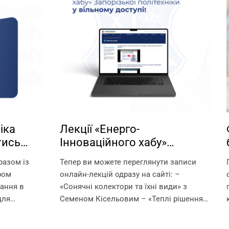
іка
Лекції «Енерго-
тись
Інноваційного хабу»
ня за
Запорізької політехніки у
разом із
Тепер ви можете переглянути записи
вільному доступі!
ром
онлайн-лекцій одразу на сайті: –
чання в
«Сонячні колектори та їхні види» з
для
Семеном Кісельовим – «Теплі рішення
ти) за
від підлоги до даху: інновації й
аучер? Це
енергоефективність» з Олексієм