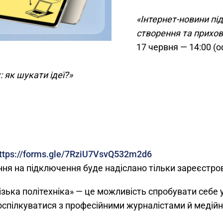
«Інтернет-новини пі
створення та прихов
17 червня — 14:00 (
 як шукати ідеї?»
ttps://forms.gle/7RziU7VsvQ532m2d6
ння на підключення буде надіслано тільки зареєстр
ька політехніка» — це можливість спробувати себе у 
оспілкуватися з професійними журналістами й медій