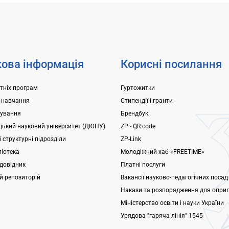
школа – ліцей Що ми
документ, який видається 
–...
службою зайнятості та...
ова інформація
Корисні посилання
ітніх програм
Гуртожитки
 навчання
Стипендії і гранти
ування
Брендбук
ький науковий університет (ДЮНУ)
ZP - QR code
 структурні підрозділи
ZP-Link
ліотека
Молодіжний хаб «FREETIME»
довідник
Платні послуги
ий репозиторій
Вакансії науково-педагогічних посад
Накази та розпорядження для опри
Міністерство освіти і науки України
Урядова "гаряча лінія" 1545