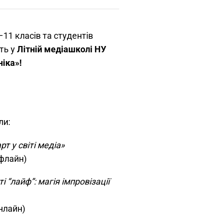
11 класів та студентів
ть у
Літній медіашколі НУ
ніка»!
ли:
т у світі медіа»
офлайн)
і “лайф”: магія імпровізації
нлайн)