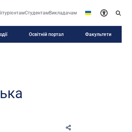
бітурієнтам
Студентам
Викладачам
одії
Освітній портал
Факультети
зька