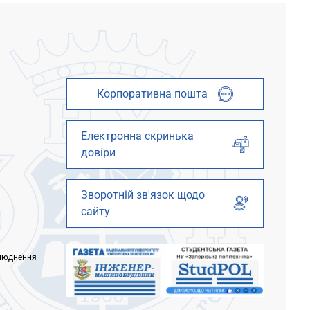
Державною
Орловим – «Насоси Dab та...
Корпоративна пошта
Електронна скринька
довіри
Зворотній зв'язок щодо
сайту
люднення