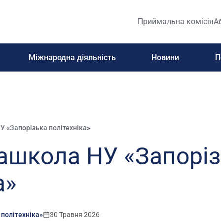
Приймальна комісія
А
Міжнародна діяльність
Новини
П
У «Запорізька політехніка»
іашкола НУ «Запорі
а»
 політехніка»
30 Травня 2026