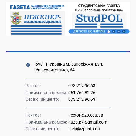
Накази та розпорядження для оприлюднення
Міністерство освіти і науки України
Урядова "гаряча лінія" 1545
69011, Україна м. Запоріжжя, вул.
Університетська, 64
Ректор:
073 212 96 63
Приймальна комісія:
061 769 82 26
Сервісний центр:
073 212 96 63
Ректор:
rector@zp.edu.ua
Приймальна комісія:
nuzp.pk@gmail.com
Сервісний центр:
help@zp.edu.ua