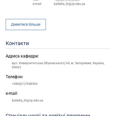
e-mail:
kafedra_itt@zp.edu.ua
Дивитися більше
Контакти
Адреса кафедри:
вул. Університетська (Жуковського) 64, м. Запоріжжя, Україна,
69063
Телефон:
+380(61)7698504
e-mail:
kafedra_itt@zp.edu.ua
Спеціальності та освітні програми