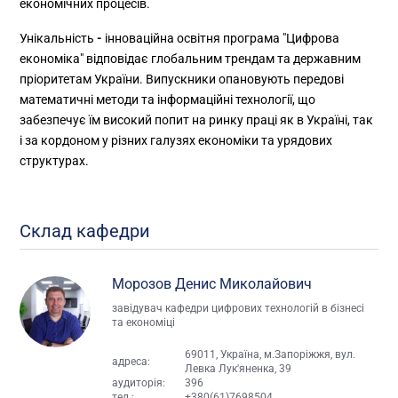
економічних процесів.
Унікальність
-
інноваційна освітня програма "Цифрова
економіка" відповідає глобальним трендам та державним
пріоритетам України. Випускники опановують передові
математичні методи та інформаційні технології, що
забезпечує їм високий попит на ринку праці як в Україні, так
і за кордоном у різних галузях економіки та урядових
структурах.
Склад кафедри
Морозов Денис Миколайович
завідувач кафедри цифрових технологій в бізнесі
та економіці
69011, Україна, м.Запоріжжя, вул.
адреса:
Левка Лук'яненка, 39
аудиторія:
396
тел.:
+380(61)7698504