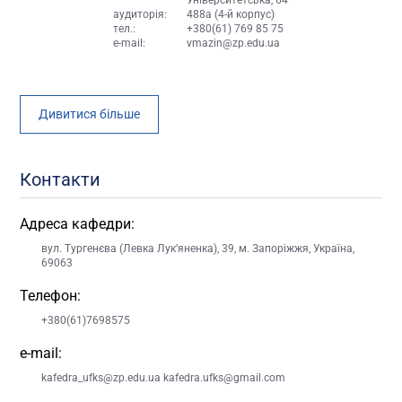
аудиторія:
488а (4-й корпус)
тел.:
+380(61) 769 85 75
e-mail:
vmazin@zp.edu.ua
Дивитися більше
Контакти
Адреса кафедри:
вул. Тургенєва (Левка Лук’яненка), 39, м. Запоріжжя, Україна,
69063
Телефон:
+380(61)7698575
e-mail:
kafedra_ufks@zp.edu.ua kafedra.ufks@gmail.com