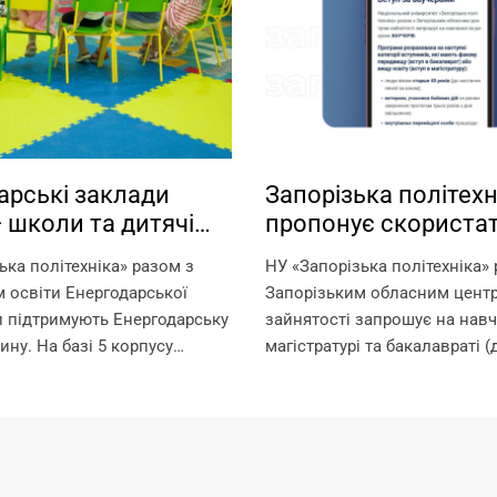
арські заклади
Запорізька політехн
— школи та дитячі
пропонує скориста
 працюють на базі
можливістю навчан
ька політехніка» разом з
НУ «Запорізька політехніка» 
кої політехніки!
ваучерами!
 освіти Енергодарської
Запорізьким обласним цент
и підтримують Енергодарську
зайнятості запрошує на нав
ину. На базі 5 корпусу
магістратурі та бакалавраті (
 політехніки в офлайн-
отримання другої вищої осві
юють: – дитячі садки –
рахунок ваучерів. Що таке в
школа – ліцей Що ми
документ, який видається 
–...
службою зайнятості та...