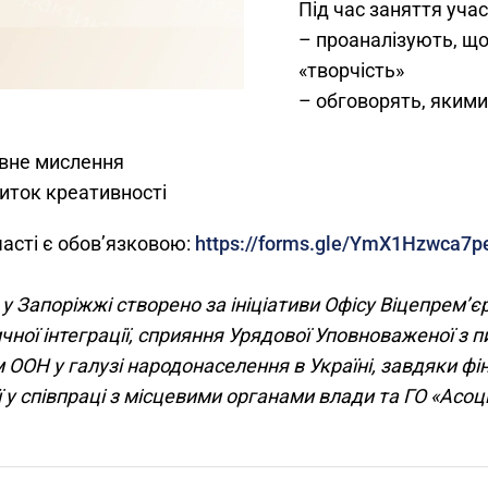
Під час заняття уча
– проаналізують, що
«творчість»
– обговорять, якими
вне мислення
иток креативності
асті є обов’язковою:
https://forms.gle/YmX1Hzwca7p
 Запоріжжі створено за ініціативи Офісу Віцепрем’єр
ної інтеграції, сприяння Урядової Уповноваженої з пи
ООН у галузі народонаселення в Україні, завдяки фін
еції у співпраці з місцевими органами влади та ГО «Ас