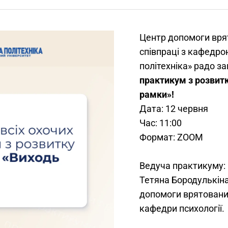
Центр допомоги вря
співпраці з кафедро
політехніка» радо з
практикум з розвитк
рамки»!
Дата: 12 червня
Час: 11:00
Формат: ZOOM
Ведуча практикуму:
Тетяна Бородулькін
допомоги врятовани
кафедри психології.