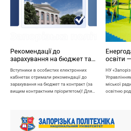
Рекомендації до
Енергод
зарахування на бюджет та
освіти 
контракт
садки —
Вступники в особистих електронних
НУ «Запоріз
Запорізь
кабінетах отримали рекомендації до
Управлінням
зарахування на бюджет та контракт (за
міської рад
вищим контрактним пріоритетом)! Для
освітню род
зарахування на омріяну спеціальність
Запорізької
необхідно до 18:00 11 серпня виконати
режимі прац
вимоги до зарахування: 1. Підтвердити
початкова 
вибір місце...
гарантуємо? 