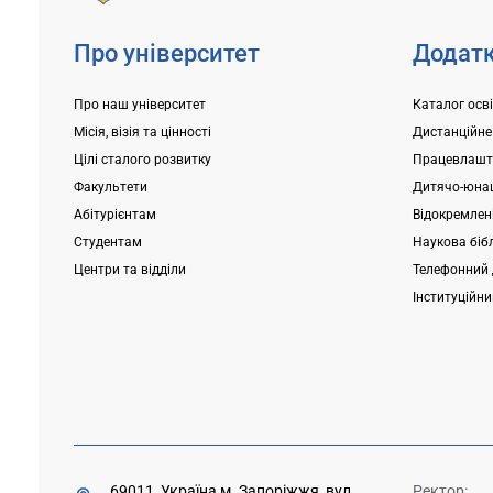
Про університет
Додатк
Про наш університет
Каталог осв
Місія, візія та цінності
Дистанційне
Цілі сталого розвитку
Працевлашт
Факультети
Дитячо-юнац
Абітурієнтам
Відокремлені
Студентам
Наукова біб
Центри та відділи
Телефонний 
Інституційн
69011, Україна м. Запоріжжя, вул.
Ректор: