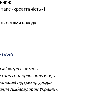
сники:
 таке «креативність» і
 якостями володіє
e1Vvr8
-міністра з питань
тань гендерної політики, у
ансовій підтримці урядів
оціація Амбасадорок України».