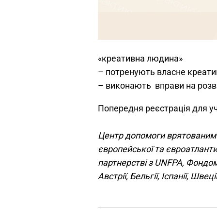
«креативна людина»
– потренують власне креати
– виконають вправи на розв
Попередня реєстрація для уч
Центр допомоги врятованим у
європейської та євроатлантич
партнерстві з UNFPA, Фондом 
Австрії, Бельгії, Іспанії, Шв