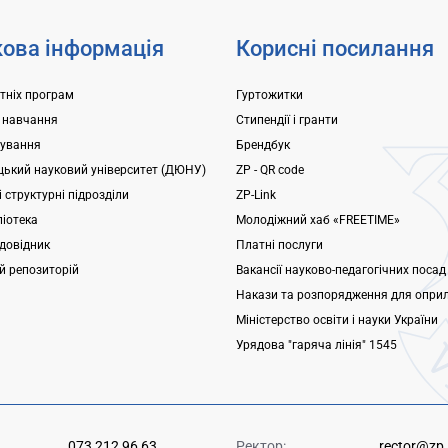
ова інформація
Корисні посилання
ітніх програм
Гуртожитки
 навчання
Стипендії і гранти
ування
Брендбук
ький науковий університет (ДЮНУ)
ZP - QR code
 структурні підрозділи
ZP-Link
ліотека
Молодіжний хаб «FREETIME»
довідник
Платні послуги
ий репозиторій
Вакансії науково-педагогічних посад
Накази та розпорядження для опри
Міністерство освіти і науки України
Урядова "гаряча лінія" 1545
073 212 96 63
Ректор:
rector@zp