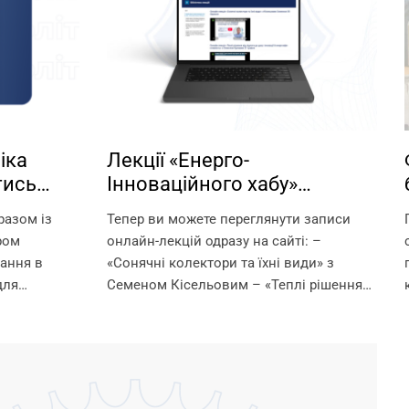
іка
Лекції «Енерго-
тись
Інноваційного хабу»
ня за
Запорізької політехніки у
разом із
Тепер ви можете переглянути записи
вільному доступі!
ром
онлайн-лекцій одразу на сайті: –
чання в
«Сонячні колектори та їхні види» з
для
Семеном Кісельовим – «Теплі рішення
ти) за
від підлоги до даху: інновації й
аучер? Це
енергоефективність» з Олексієм
Державною
Орловим – «Насоси Dab та...