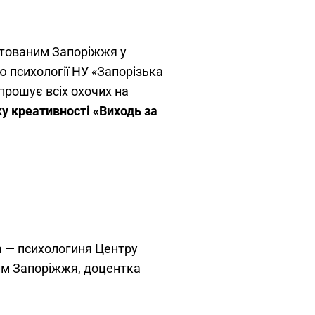
тованим Запоріжжя у
ю психології НУ «Запорізька
апрошує всіх охочих на
у креативності «Виходь за
а — психологиня Центру
м Запоріжжя, доцентка