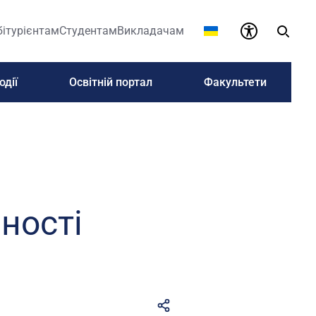
бітурієнтам
Студентам
Викладачам
одії
Освітній портал
Факультети
ності