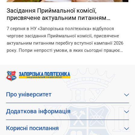
Засідання Приймальної комісії,
присвячене актуальним питанням
перебігу вступної кампанії 2026 року
7 серпня в НУ «Запорізька політехніка» відбулося
чергове засідання Приймальної комісії, присвячене
актуальним питанням перебігу вступної кампанії 2026
року. Попри непрості умови, в яких сьогодні працює
університет, уся команда Приймальної комісії докладає
максимум зусиль, щоб...
Про університет
Про наш університет
Місія, візія та цінності
Додаткова інформація
Цілі сталого розвитку
Каталог освітніх програм
Факультети
Дистанційне навчання
Корисні посилання
Абітурієнтам
Працевлаштування
Гуртожитки