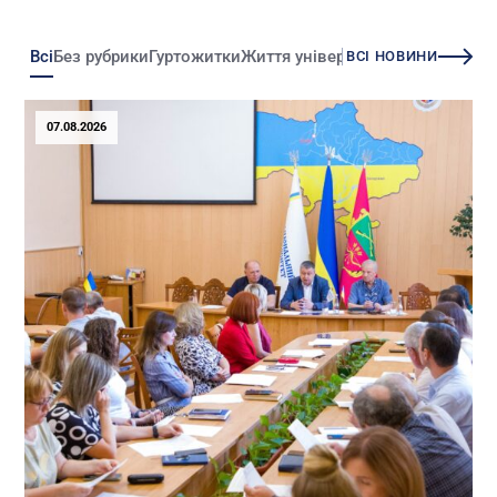
Всі
Без рубрики
Гуртожитки
Життя університету
Зміни
Іннова
ВСІ НОВИНИ
07.08.2026