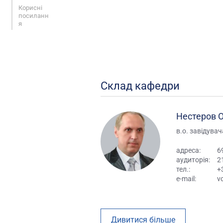
Корисні
посиланн
я
Склад кафедри
Нестеров 
в.о. завідува
адреса:
6
аудиторія:
2
тел.:
+
e-mail:
v
Дивитися більше