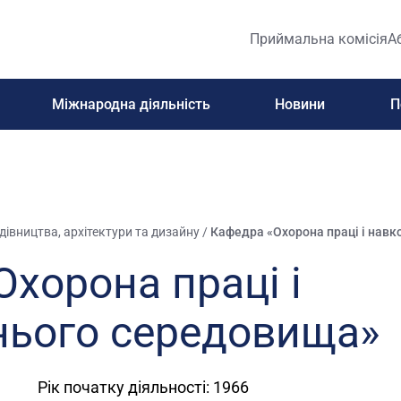
Приймальна комісія
А
Міжнародна діяльність
Новини
П
дівництва, архітектури та дизайну
/
Кафедра «Охорона праці і нав
хорона праці і
ього середовища»
Рік початку діяльності: 1966