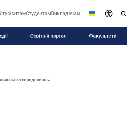
бітурієнтам
Студентам
Викладачам
одії
Освітній портал
Факультети
колишнього середовища»