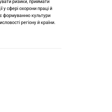
зувати ризики, приймати
ї у сфері охорони праці й
яє формуванню культури
словості регіону й країни.