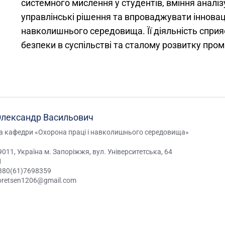
системного мислення у студентів, вміння аналі
управлінські рішення та впроваджувати інноваці
навколишнього середовища. Її діяльність спри
безпеки в суспільстві та сталому розвитку проми
Олександр Васильович
ча кафедри «Охорона праці і навколишнього середовища»
9011, Україна м. Запоріжжя, вул. Університетська, 64
1
380(61)7698359
oretsen1206@gmail.com