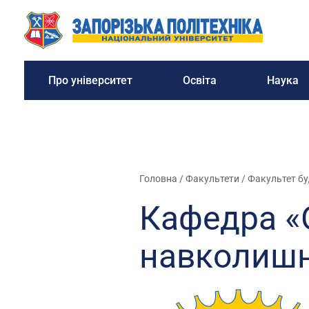
Про університет
Освіта
Наука
Головна
/
Факультети
/
Факультет бу
Кафедра «О
навколишн