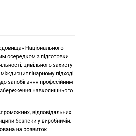
редовища» Національного
вим осередком з підготовки
яльності, цивільного захисту
 у міждисциплінарному підході
до запобігання професійним
та збереження навколишнього
спроможних, відповідальних
нципи безпеки у виробничій,
мована на розвиток