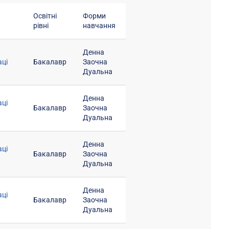
Освітні
Форми
рівні
навчання
Денна
аці
Бакалавр
Заочна
Дуальна
Денна
аці
Бакалавр
Заочна
Дуальна
Денна
аці
Бакалавр
Заочна
Дуальна
Денна
аці
Бакалавр
Заочна
Дуальна