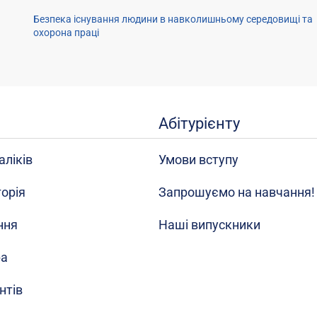
Безпека існування людини в навколишньому середовищі та
охорона праці
Абітурієнту
аліків
Умови вступу
торія
Запрошуємо на навчання!
ння
Наші випускники
ра
нтів