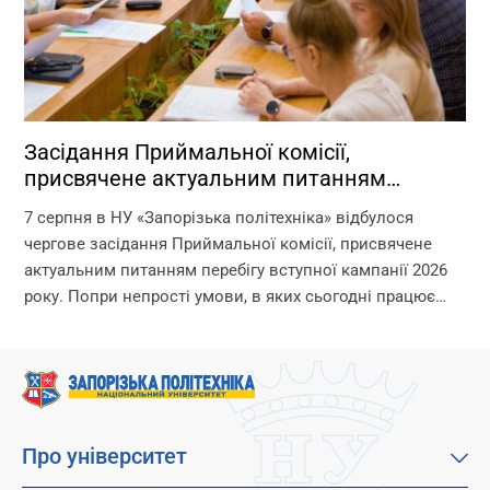
Засідання Приймальної комісії,
присвячене актуальним питанням
перебігу вступної кампанії 2026 року
7 серпня в НУ «Запорізька політехніка» відбулося
чергове засідання Приймальної комісії, присвячене
актуальним питанням перебігу вступної кампанії 2026
року. Попри непрості умови, в яких сьогодні працює
університет, уся команда Приймальної комісії докладає
максимум зусиль, щоб...
Про університет
Про наш університет