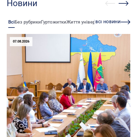
Новини
Всі
Без рубрики
Гуртожитки
Життя університету
Зміни
Іннова
ВСІ НОВИНИ
07.08.2026