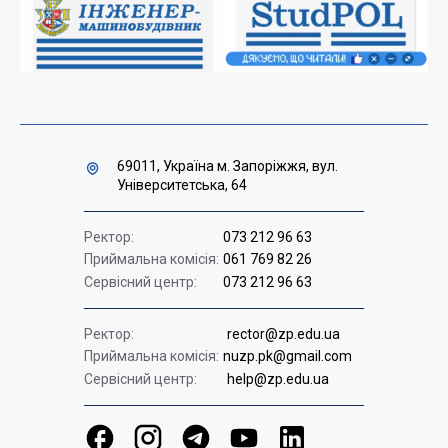
Міністерство освіти і науки України
Урядова "гаряча лінія" 1545
69011, Україна м. Запоріжжя, вул.
Університетська, 64
Ректор:
073 212 96 63
Приймальна комісія:
061 769 82 26
Сервісний центр:
073 212 96 63
Ректор:
rector@zp.edu.ua
Приймальна комісія:
nuzp.pk@gmail.com
Сервісний центр:
help@zp.edu.ua