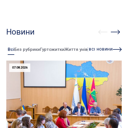
Новини
Всі
Без рубрики
Гуртожитки
Життя університету
Зміни
Інно
ВСІ НОВИНИ
07.08.2026