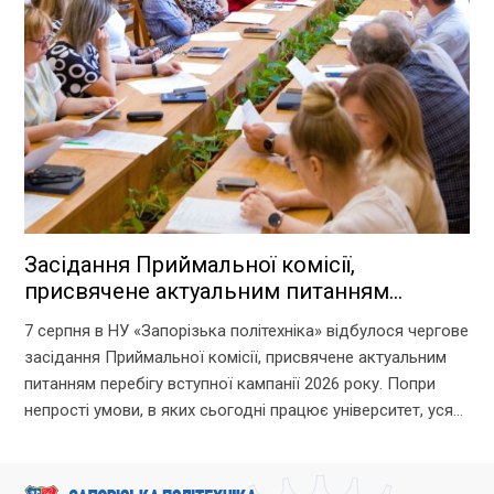
Засідання Приймальної комісії,
присвячене актуальним питанням
перебігу вступної кампанії 2026 року
7 серпня в НУ «Запорізька політехніка» відбулося чергове
засідання Приймальної комісії, присвячене актуальним
питанням перебігу вступної кампанії 2026 року. Попри
непрості умови, в яких сьогодні працює університет, уся
команда Приймальної комісії докладає максимум
зусиль, щоб...