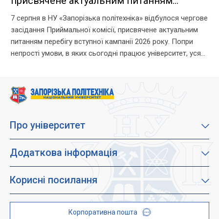
присвячене актуальним питанням
перебігу вступної кампанії 2026 року
7 серпня в НУ «Запорізька політехніка» відбулося чергове
засідання Приймальної комісії, присвячене актуальним
питанням перебігу вступної кампанії 2026 року. Попри
непрості умови, в яких сьогодні працює університет, уся
команда Приймальної комісії докладає максимум
зусиль, щоб...
Про університет
Про наш університет
Місія, візія та цінності
Додаткова інформація
Цілі сталого розвитку
Каталог освітніх програм
Факультети
Дистанційне навчання
Корисні посилання
Абітурієнтам
Працевлаштування
Гуртожитки
Студентам
Дитячо-юнацький науковий університет (ДЮНУ)
Стипендії і гранти
Корпоративна пошта
Центри та відділи
Відокремлені структурні підрозділи
Брендбук