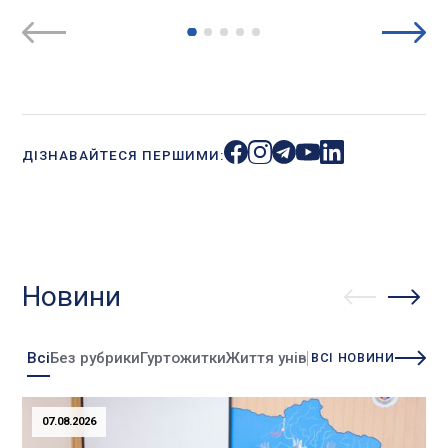
ДІЗНАВАЙТЕСЯ ПЕРШИМИ:
Новини
Всі
Без рубрики
Гуртожитки
Життя університету
Зміни
Інно
ВСІ НОВИНИ
07.08.2026