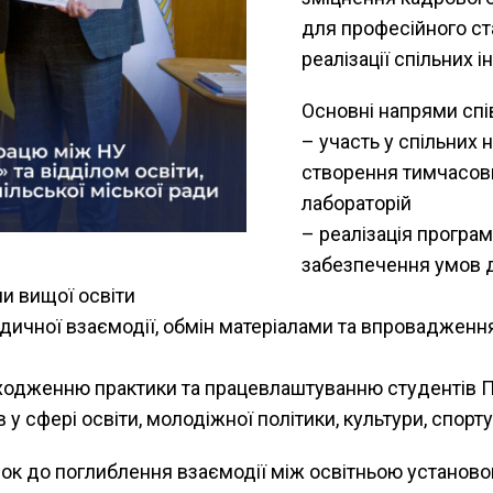
для професійного ст
реалізації спільних ін
Основні напрями спі
– участь у спільних 
створення тимчасови
лабораторій
– реалізація програм
забезпечення умов д
и вищої освіти
дичної взаємодії, обмін матеріалами та впровадження
ходженню практики та працевлаштуванню студентів П
в у сфері освіти, молодіжної політики, культури, спорт
ок до поглиблення взаємодії між освітньою установо