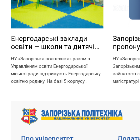
Енергодарські заклади
Запоріз
освіти — школи та дитячі
пропону
садки — працюють на базі
можливі
НУ «Запорізька політехніка» разом з
НУ «Запорізь
Запорізької політехніки!
ваучера
Управлінням освіти Енергодарської
Запорізьки
міської ради підтримують Енергодарську
зайнятості 
освітню родину. На базі 5 корпусу
магістратурі
Запорізької політехніки в офлайн-режимі
отримання д
працюють: – дитячі садки – початкова
рахунок вау
школа – ліцей Що ми гарантуємо? –...
документ, 
службою зайн
Про університет
Додатк