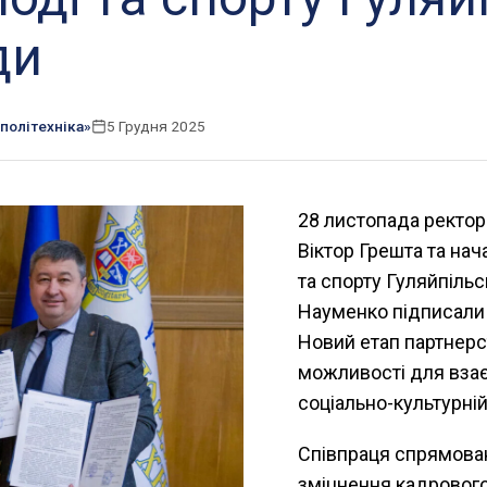
ди
політехніка»
5 Грудня 2025
28 листопада ректор 
Віктор Грешта та нач
та спорту Гуляйпільс
Науменко підписали 
Новий етап партнерс
можливості для взаєм
соціально-культурні
Співпраця спрямована
зміцнення кадрового