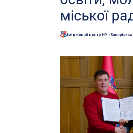
міської ра
Іміджевий центр НУ «Запорізька 