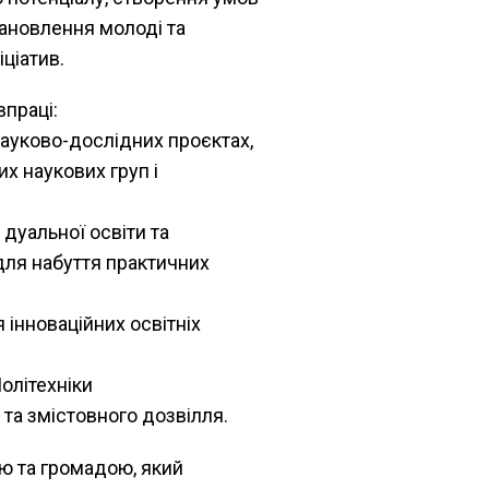
ановлення молоді та
іціатив.
впраці:
науково-дослідних проєктах,
х наукових груп і
 дуальної освіти та
ля набуття практичних
 інноваційних освітніх
олітехніки
у та змістовного дозвілля.
ю та громадою, який