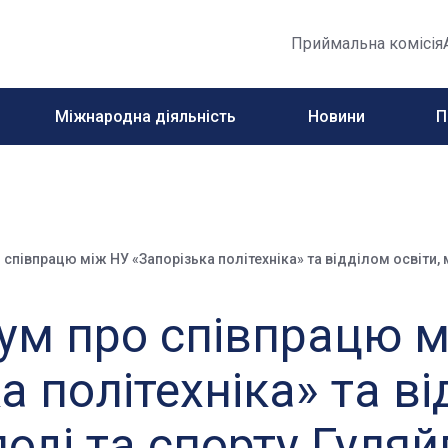
Приймальна комісія
Міжнародна діяльність
Новини
П
півпрацю між НУ «Запорізька політехніка» та відділом освіти, 
м про співпрацю м
а політехніка» та в
лоді та спорту Гуляй