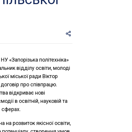
НУ «Запорізька політехніка»
альник відділу освіти, молоді
ької міської ради Віктор
договір про співпрацю.
тва відкриває нові
одії в освітній, науковій та
й сферах.
 на розвиток якісної освіти,
 потенціалу, створення умов