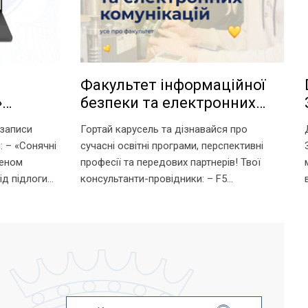
Факультет інформаційної
»
безпеки та електронних
ніки у
комунікацій НУ «Запорізька
 записи
Гортай карусель та дізнавайся про
політехніка» — володарі
: – «Сонячні
сучасні освітні програми, перспективні
технологічного світу.
меном
професії та передових партнерів! Твої
ід підлоги
консультанти-провідники: – F5
ективність» з
«Кібербезпека та захист інформації» —
ab та...
Ганна Вікторівна Неласа — 097 367 84 43 –
G5 «Електроніка, електронні комунікації,...