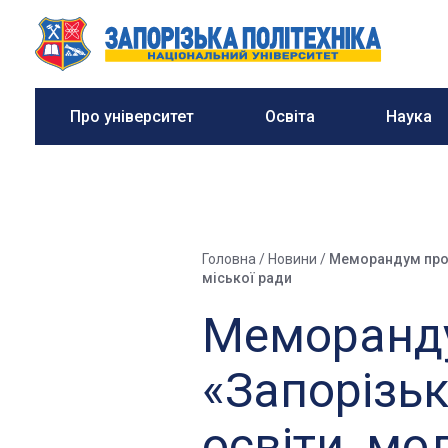
Про університет
Освіта
Наука
Головна
/
Новини
/
Меморандум про с
міської ради
Меморанду
«Запорізьк
освіти, мо