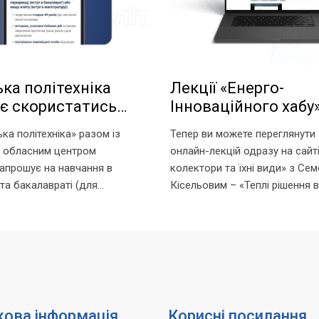
ька політехніка
Лекції «Енерго-
є скористатись
Інноваційного хабу
стю навчання за
Запорізької політех
ка політехніка» разом із
Тепер ви можете переглянути
ми!
вільному доступі!
м обласним центром
онлайн-лекцій одразу на сайті
запрошує на навчання в
колектори та їхні види» з Се
 та бакалавраті (для
Кісельовим – «Теплі рішення в
ругої вищої освіти) за
до даху: інновації й енергоеф
черів. Що таке ваучер? Це
Олексієм Орловим – «Насоси D
який видається Державною
ятості та...
ова інформація
Корисні посилання