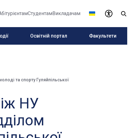
Абітурієнтам
Студентам
Викладачам
одії
Освітній портал
Факультети
молоді та спорту Гуляйпільської
іж НУ
ідділом
пільської