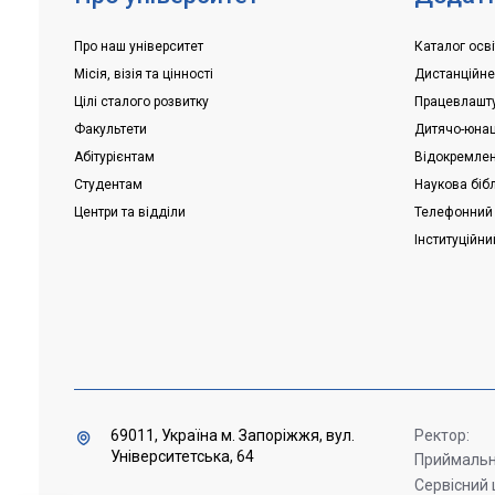
Про наш університет
Каталог осві
Місія, візія та цінності
Дистанційн
Цілі сталого розвитку
Працевлашт
Факультети
Дитячо-юнац
Абітурієнтам
Відокремлені
Студентам
Наукова біб
Центри та відділи
Телефонний
Інституційни
69011, Україна м. Запоріжжя, вул.
Ректор:
Університетська, 64
Приймальна
Сервісний 