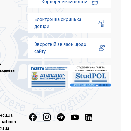
Корпоративна пошта
Електронна скринька
довіри
Зворотній зв'язок щодо
сайту
д
люднення
.edu.ua
mail.com
du.ua