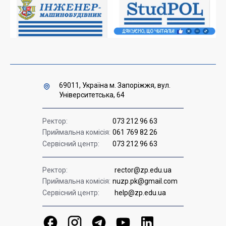
Міністерство освіти і науки України
Урядова "гаряча лінія" 1545
69011, Україна м. Запоріжжя, вул.
Університетська, 64
Ректор:
073 212 96 63
Приймальна комісія:
061 769 82 26
Сервісний центр:
073 212 96 63
Ректор:
rector@zp.edu.ua
Приймальна комісія:
nuzp.pk@gmail.com
Сервісний центр:
help@zp.edu.ua