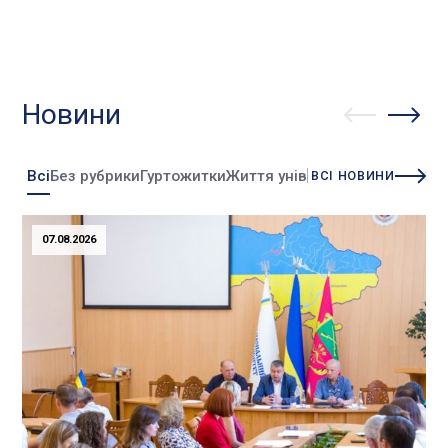
Новини
Всі
Без рубрики
Гуртожитки
Життя університету
Зміни
Інно
ВСІ НОВИНИ
07.08.2026