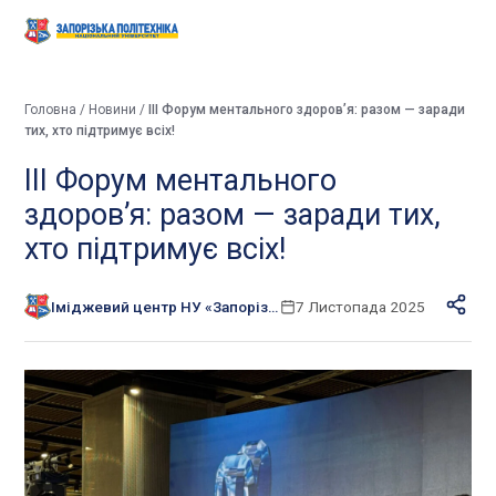
Головна
/
Новини
/
III Форум ментального здоров’я: разом — заради
тих, хто підтримує всіх!
III Форум ментального
здоров’я: разом — заради тих,
хто підтримує всіх!
Іміджевий центр НУ «Запорізька політехніка»
7 Листопада 2025