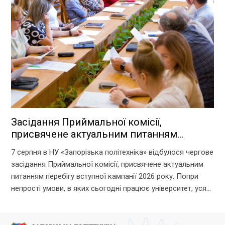
Засідання Приймальної комісії,
присвячене актуальним питанням
перебігу вступної кампанії 2026 року
7 серпня в НУ «Запорізька політехніка» відбулося чергове
засідання Приймальної комісії, присвячене актуальним
питанням перебігу вступної кампанії 2026 року. Попри
непрості умови, в яких сьогодні працює університет, уся
команда Приймальної комісії докладає максимум
зусиль, щоб...