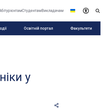
Абітурієнтам
Студентам
Викладачам
одії
Освітній портал
Факультети
ніки у