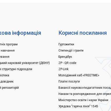
ів, які пропустили етап
Університет може розміщуват
тупних іспитів в університеті,
гуртожитках студентів, а також 
 проведення...
ова інформація
Корисні посилання
тніх програм
Гуртожитки
е навчання
Стипендії і гранти
ування
Брендбук
ький науковий університет (ДЮНУ)
ZP - QR code
 структурні підрозділи
ZP-Link
ліотека
Молодіжний хаб «FREETIME»
 довідник
Платні послуги
й репозиторій
Вакансії науково-педагогічних поса
Накази та розпорядження для опри
Міністерство освіти і науки України
Урядова "гаряча лінія" 1545