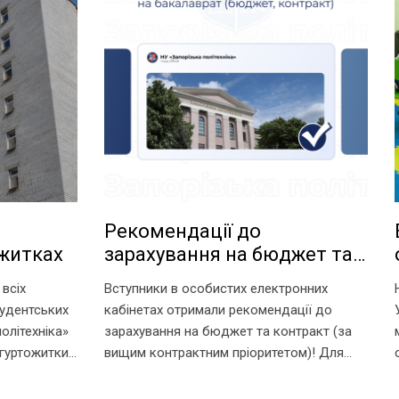
Рекомендації до
ожитках
зарахування на бюджет та
контракт
всіх
Вступники в особистих електронних
тудентських
кабінетах отримали рекомендації до
олітехніка»
зарахування на бюджет та контракт (за
 гуртожитки
вищим контрактним пріоритетом)! Для
умови для
зарахування на омріяну спеціальність
канців.
необхідно до 18:00 11 серпня виконати