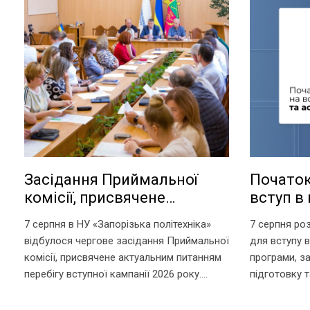
Засідання Приймальної
Початок
комісії, присвячене
вступ в 
актуальним питанням
аспіран
7 серпня в НУ «Запорізька політехніка»
7 серпня ро
перебігу вступної кампанії
відбулося чергове засідання Приймальної
для вступу в
2026 року
комісії, присвячене актуальним питанням
програми, з
перебігу вступної кампанії 2026 року.
підготовку т
Попри непрості умови, в яких сьогодні
за посиланн
працює університет, уся команда
https://pk.zp