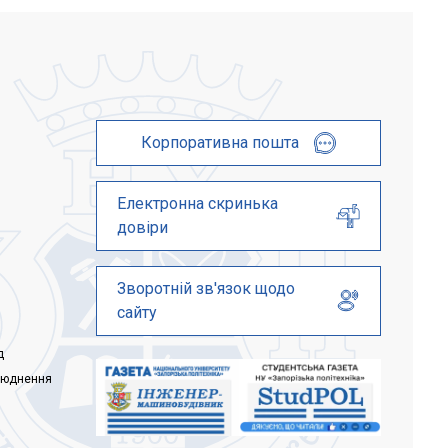
и в
вимоги до зарахування: 1. Підтвердити
їх...
вибір місце...
Корпоративна пошта
Електронна скринька
довіри
Зворотній зв'язок щодо
сайту
д
люднення