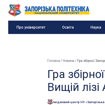
Про університет
Освіта
Наука
Головна
/
Новини
/
Гра збірної Запор
Гра збірної
Вищій лізі
Іміджевий центр НУ «Запорізька 