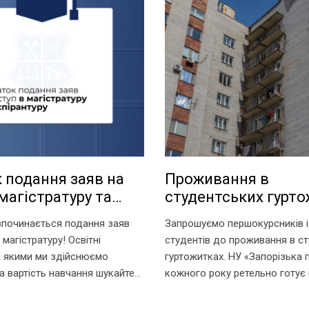
 подання заяв на
Проживання в
магістратуру та
студентських гурт
туру
зпочинається подання заяв
Запрошуємо першокурсників і 
 магістратуру! Освітні
студентів до проживання в с
а якими ми здійснюємо
гуртожитках. НУ «Запорізька п
а вартість навчання шукайте
кожного року ретельно готує
ям:
для поселення, покращуючи 
.edu.ua/specialities/master/
комфортного проживання меш