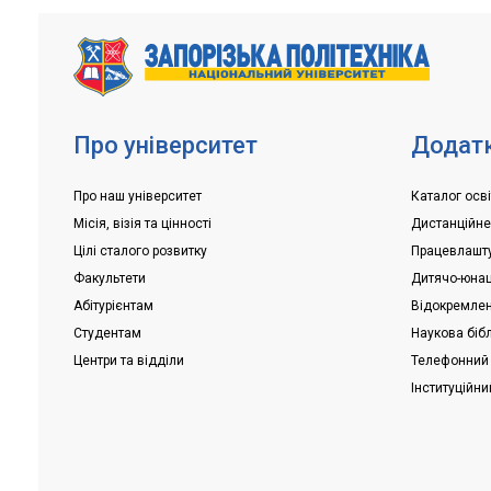
Приймальної комісії докладає максимум
Для вступник
зусиль, щоб...
складання вс
заплановано
Про університет
Додатк
Про наш університет
Каталог осві
Місія, візія та цінності
Дистанційн
Цілі сталого розвитку
Працевлашт
Факультети
Дитячо-юнац
Абітурієнтам
Відокремлені
Студентам
Наукова біб
Центри та відділи
Телефонний
Інституційни