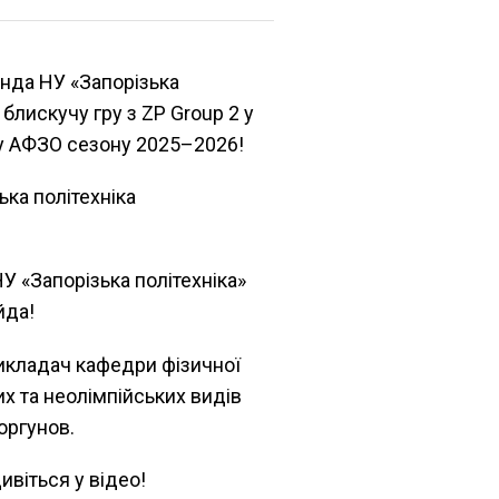
анда НУ «Запорізька
 блискучу гру з ZP Group 2 у
ту АФЗО сезону 2025–2026!
ька політехніка
1
НУ «Запорізька політехніка»
йда!
икладач кафедри фізичної
их та неолімпійських видів
оргунов.
ивіться у відео!