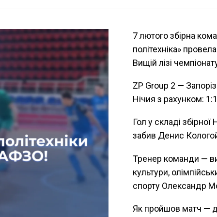
7 лютого збірна ком
політехніка» провела
Вищій лізі чемпіона
ZP Group 2 — Запоріз
Нічия з рахунком: 1:
Гол у складі збірної 
забив Денис Колого
Тренер команди — в
культури, олімпійськ
спорту Олександр М
Як пройшов матч — д