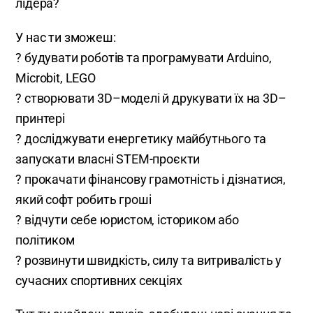
лідера?
У нас ти зможеш:
? будувати роботів та програмувати Arduino,
Microbit, LEGO
? створювати 3D–моделі й друкувати їх на 3D–
принтері
? досліджувати енергетику майбутнього та
запускати власні STEM-проєкти
? прокачати фінансову грамотність і дізнатися,
який софт робить гроші
? відчути себе юристом, істориком або
політиком
? розвинути швидкість, силу та витривалість у
сучасних спортивних секціях