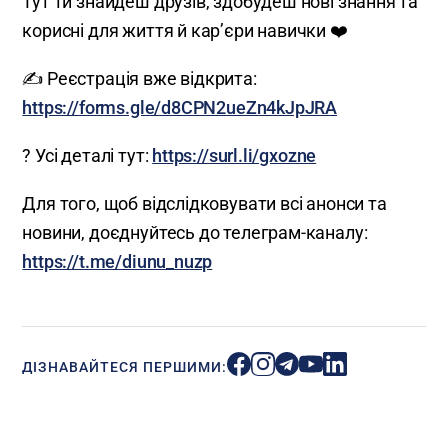
Тут ти знайдеш друзів, здобудеш нові знання та
корисні для життя й кар’єри навички ❤️
✍️ Реєстрація вже відкрита:
https://forms.gle/d8CPN2ueZn4kJpJRA
? Усі деталі тут:
https://surl.li/gxozne
Для того, щоб відслідковувати всі анонси та
новини, доєднуйтесь до телеграм-каналу:
https://t.me/diunu_nuzp
ДІЗНАВАЙТЕСЯ ПЕРШИМИ: