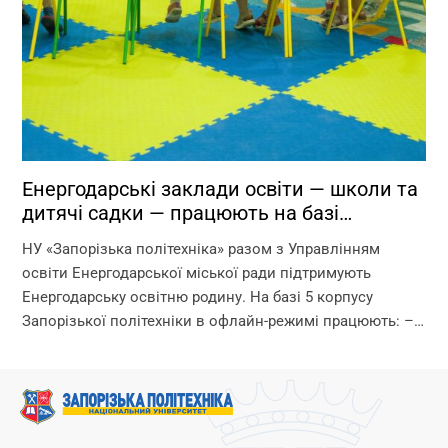
Енергодарські заклади освіти — школи та
дитячі садки — працюють на базі
Запорізької політехніки!
НУ «Запорізька політехніка» разом з Управлінням
освіти Енергодарської міської ради підтримують
Енергодарську освітню родину. На базі 5 корпусу
Запорізької політехніки в офлайн-режимі працюють: –
дитячі садки – початкова школа – ліцей Що ми
гарантуємо? –...