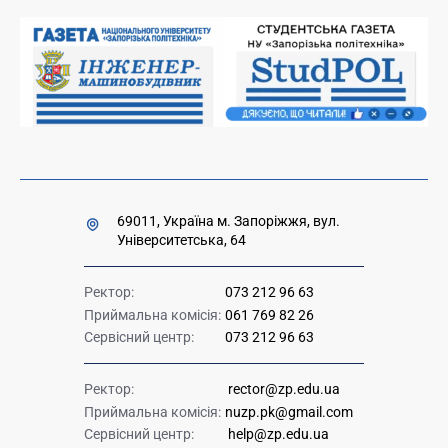
Вакансії науково-педагогічних посад
Накази та розпорядження для оприлюднення
Міністерство освіти і науки України
Урядова "гаряча лінія" 1545
69011, Україна м. Запоріжжя, вул.
Університетська, 64
Ректор:
073 212 96 63
Приймальна комісія:
061 769 82 26
Сервісний центр:
073 212 96 63
Ректор:
rector@zp.edu.ua
Приймальна комісія:
nuzp.pk@gmail.com
Сервісний центр:
help@zp.edu.ua