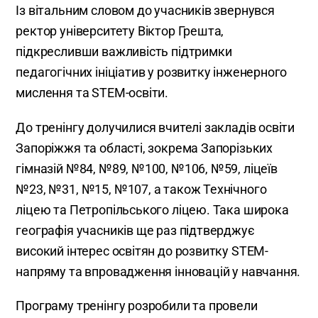
Із вітальним словом до учасників звернувся
ректор університету Віктор Грешта,
підкресливши важливість підтримки
педагогічних ініціатив у розвитку інженерного
мислення та STEM-освіти.
До тренінгу долучилися вчителі закладів освіти
Запоріжжя та області, зокрема Запорізьких
гімназій №84, №89, №100, №106, №59, ліцеїв
№23, №31, №15, №107, а також Технічного
ліцею та Петропільського ліцею. Така широка
географія учасників ще раз підтверджує
високий інтерес освітян до розвитку STEM-
напряму та впровадження інновацій у навчання.
Програму тренінгу розробили та провели