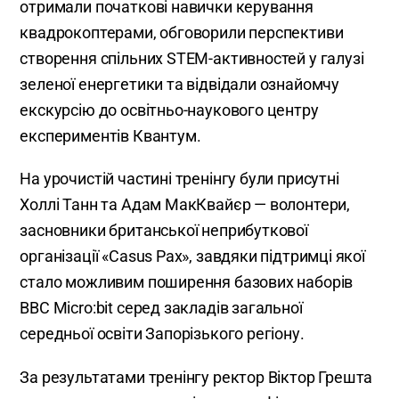
отримали початкові навички керування
квадрокоптерами, обговорили перспективи
створення спільних STEM-активностей у галузі
зеленої енергетики та відвідали ознайомчу
екскурсію до освітньо-наукового центру
експериментів Квантум.
На урочистій частині тренінгу були присутні
Холлі Танн та Адам МакКвайєр — волонтери,
засновники британської неприбуткової
організації «Casus Pax», завдяки підтримці якої
стало можливим поширення базових наборів
BBC Micro:bit серед закладів загальної
середньої освіти Запорізького регіону.
За результатами тренінгу ректор Віктор Грешта