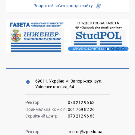
Зворотній зв'язок щодо сайту
Платні послуги
Вакансії науково-педагогічних посад
Накази та розпорядження для оприлюднення
Міністерство освіти і науки України
Урядова "гаряча лінія" 1545
69011, Україна м. Запоріжжя, вул.
Університетська, 64
Ректор:
073 212 96 63
Приймальна комісія:
061 769 82 26
Сервісний центр:
073 212 96 63
Ректор:
rector@zp.edu.ua