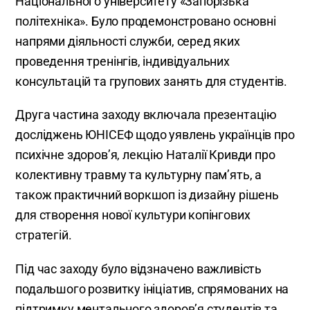
Національного університету «Запорізька
політехніка». Було продемонстровано основні
напрями діяльності служби, серед яких
проведення тренінгів, індивідуальних
консультацій та групових занять для студентів.
Друга частина заходу включала презентацію
досліджень ЮНІСЕФ щодо уявлень українців про
психічне здоров’я, лекцію Наталії Кривди про
колективну травму та культурну пам’ять, а
також практичний воркшоп із дизайну рішень
для створення нової культури копінгових
стратегій.
Під час заходу було відзначено важливість
подальшого розвитку ініціатив, спрямованих на
підтримку ментального здоров’я студентів та