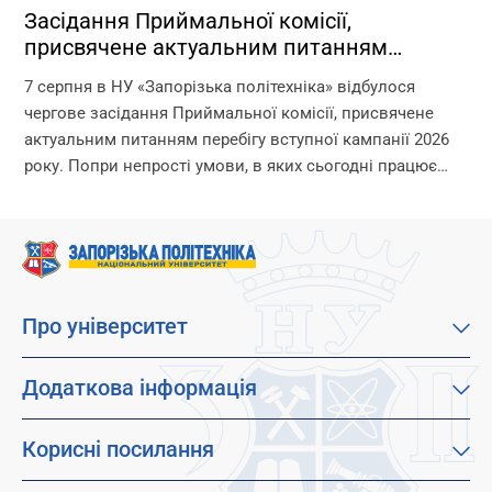
Засідання Приймальної комісії,
присвячене актуальним питанням
перебігу вступної кампанії 2026 року
7 серпня в НУ «Запорізька політехніка» відбулося
чергове засідання Приймальної комісії, присвячене
актуальним питанням перебігу вступної кампанії 2026
року. Попри непрості умови, в яких сьогодні працює
університет, уся команда Приймальної комісії докладає
максимум зусиль, щоб...
Про університет
Про наш університет
Місія, візія та цінності
Додаткова інформація
Цілі сталого розвитку
Каталог освітніх програм
Факультети
Дистанційне навчання
Корисні посилання
Абітурієнтам
Працевлаштування
Гуртожитки